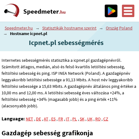
Speedmeter
.hu
Speedmeter.hu
→
Statisztikák hostname szerint
→
Ország Poland
→
Hostname icpnet.pl
Icpnet.pl sebességmérés
Internetes sebességmérés statisztika a icpnet.pl gazdagépnévről.
Számított átlagos, medián, alsó és felső kvartilis letöltési sebesség,
feltöltési sebesség és ping. ISP INEA Network (Poland). A gazdagépnév
leggyakoribb letöltési sebessége a 91
,13
Mbits. A host név leggyakoribb
feltöltési sebessége a 15
,63
Mbits. A gazdagépnév általános ping értékei a
10
,00
ms and 12
,00
ms. A letöltési sebesség éves változása +24%, a
feltöltési sebesség +34% (magasabb jobb) és a ping érték +11%
(alacsonyabb jobb).
Language:
NET
,
DE
,
AT
,
ES
,
FR
,
IT
,
PL
,
SK
,
UK
,
RO
,
CZ
Gazdagép sebesség grafikonja