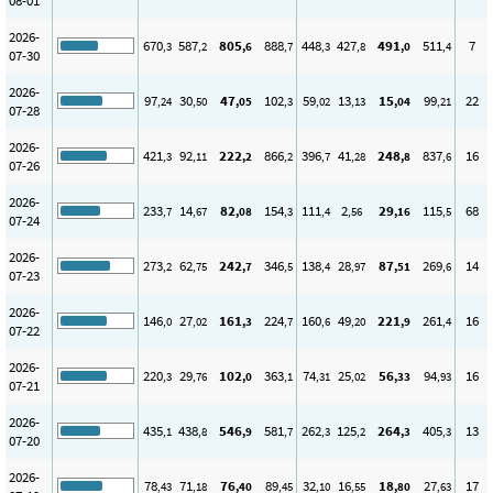
08-01
2026-
670
587
805
888
448
427
491
511
7
,3
,2
,6
,7
,3
,8
,0
,4
07-30
2026-
97
30
47
102
59
13
15
99
22
,24
,50
,05
,3
,02
,13
,04
,21
07-28
2026-
421
92
222
866
396
41
248
837
16
,3
,11
,2
,2
,7
,28
,8
,6
07-26
2026-
233
14
82
154
111
2
29
115
68
,7
,67
,08
,3
,4
,56
,16
,5
07-24
2026-
273
62
242
346
138
28
87
269
14
,2
,75
,7
,5
,4
,97
,51
,6
07-23
2026-
146
27
161
224
160
49
221
261
16
,0
,02
,3
,7
,6
,20
,9
,4
07-22
2026-
220
29
102
363
74
25
56
94
16
,3
,76
,0
,1
,31
,02
,33
,93
07-21
2026-
435
438
546
581
262
125
264
405
13
,1
,8
,9
,7
,3
,2
,3
,3
07-20
2026-
78
71
76
89
32
16
18
27
17
,43
,18
,40
,45
,10
,55
,80
,63