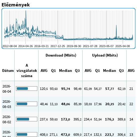
Előzmények
Download (Mbits)
Upload (Mbits)
A
Dátum
vizsgálatok
AVG
Q1
Median
Q3
AVG
Q1
Median
Q3
AVG
száma
2026-
120
93
95
98
61
54
57
62
21
,5
,63
,74
,49
,09
,27
,77
,19
08-04
2026-
48
11
48
85
18
17
20
20
22
,46
,13
,06
,39
,03
,96
,35
,42
08-03
2026-
237
59
172
395
234
51
176
389
14
,6
,63
,0
,2
,4
,54
,3
,8
08-02
2026-
408
271
472
609
217
132
221
306
13
,0
,1
,0
,0
,4
,5
,7
,6