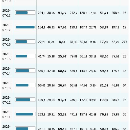
07-19
2026-
224
38
91
242
128
14
51
258
16
,3
,95
,72
,7
,2
,08
,71
,2
07-18
2026-
154
46
67
199
107
22
53
197
19
,3
,93
,02
,9
,7
,79
,97
,2
07-17
2026-
22
6
8
31
32
9
17
48
277
,23
,29
,87
,48
,61
,46
,50
,20
07-16
2026-
41
15
25
79
53
38
43
77
23
,74
,35
,07
,59
,16
,18
,20
,02
07-15
2026-
335
42
68
389
143
23
59
175
15
,6
,90
,57
,1
,2
,42
,57
,7
07-14
2026-
56
20
26
58
44
3
31
48
64
,47
,96
,64
,85
,98
,80
,58
,54
07-13
2026-
129
29
91
235
172
49
100
283
16
,1
,04
,71
,8
,8
,99
,9
,7
07-12
2026-
233
19
52
471
157
42
76
87
35
,8
,91
,31
,5
,6
,85
,89
,59
07-11
2026-
231
18
69
467
101
4
50
186
33
,3
,45
,10
,3
,7
,50
,07
,5