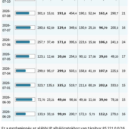
07-10
2026-
301
15
191
454
190
52
161
290
21
,5
,51
,8
,4
,1
,54
,4
,7
07-08
2026-
280
62
129
349
130
25
96
200
16
,8
,59
,4
,6
,9
,20
,70
,3
07-07
2026-
257
37
171
395
223
15
106
241
24
,7
,49
,8
,5
,5
,58
,3
,3
07-06
2026-
123
12
20
254
90
17
29
49
17
,1
,66
,08
,3
,12
,08
,05
,20
07-05
2026-
299
95
299
503
158
41
107
225
19
,0
,17
,3
,1
,8
,19
,9
,5
07-04
2026-
323
135
335
519
211
80
202
333
15
,7
,5
,2
,7
,8
,29
,8
,0
07-01
2026-
72
23
49
98
49
11
39
78
15
,70
,21
,08
,56
,38
,00
,90
,28
06-30
2026-
133
33
99
200
172
5
112
279
16
,9
,15
,99
,7
,3
,73
,5
,0
06-29
Ez a gazdagépnév az alábbi IP alhálózatokhoz van társítva: 85.221.0.0/16,