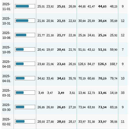
2025-
25
23
25
26
44
41
44
48
9
,01
,92
,01
,09
,85
,47
,85
,23
11-01
2025-
21
20
21
22
30
25
30
35
12
,55
,56
,55
,53
,64
,59
,64
,69
10-31
2025-
21
21
21
22
25
24
25
25
12
,77
,18
,77
,35
,26
,61
,26
,92
10-06
2025-
20
19
20
21
51
43
51
59
7
,41
,07
,41
,75
,51
,12
,51
,90
10-05
2025-
23
21
23
26
126
84
126
168
9
,60
,06
,60
,15
,5
,27
,5
,7
04-03
2025-
34
33
34
35
70
60
70
79
10
,62
,45
,62
,78
,19
,65
,19
,74
04-01
2025-
3
3
3
3
13
12
13
14
33
,49
,47
,49
,51
,46
,73
,46
,19
03-31
2025-
26
26
26
27
73
63
73
83
9
,85
,50
,85
,20
,54
,93
,54
,15
03-30
2025-
28
27
28
28
33
31
33
36
11
,03
,88
,03
,17
,97
,38
,97
,56
02-02