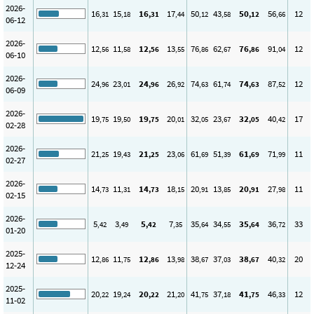
2026-
16
15
16
17
50
43
50
56
12
,31
,18
,31
,44
,12
,58
,12
,66
06-12
2026-
12
11
12
13
76
62
76
91
12
,56
,58
,56
,55
,86
,67
,86
,04
06-10
2026-
24
23
24
26
74
61
74
87
12
,96
,01
,96
,92
,63
,74
,63
,52
06-09
2026-
19
19
19
20
32
23
32
40
17
,75
,50
,75
,01
,05
,67
,05
,42
02-28
2026-
21
19
21
23
61
51
61
71
11
,25
,43
,25
,06
,69
,39
,69
,99
02-27
2026-
14
11
14
18
20
13
20
27
11
,73
,31
,73
,15
,91
,85
,91
,98
02-15
2026-
5
3
5
7
35
34
35
36
33
,42
,49
,42
,35
,64
,55
,64
,72
01-20
2025-
12
11
12
13
38
37
38
40
20
,86
,75
,86
,98
,67
,03
,67
,32
12-24
2025-
20
19
20
21
41
37
41
46
12
,22
,24
,22
,20
,75
,18
,75
,33
11-02