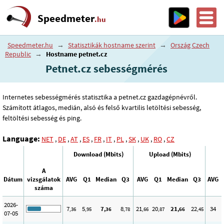
Speedmeter
.hu
Speedmeter.hu
→
Statisztikák hostname szerint
→
Ország Czech
Republic
→
Hostname petnet.cz
Petnet.cz sebességmérés
Internetes sebességmérés statisztika a petnet.cz gazdagépnévről.
Számított átlagos, medián, alsó és felső kvartilis letöltési sebesség,
feltöltési sebesség és ping.
Language:
NET
,
DE
,
AT
,
ES
,
FR
,
IT
,
PL
,
SK
,
UK
,
RO
,
CZ
Download (Mbits)
Upload (Mbits)
A
Dátum
vizsgálatok
AVG
Q1
Median
Q3
AVG
Q1
Median
Q3
AVG
száma
2026-
7
5
7
8
21
20
21
22
34
,36
,95
,36
,78
,66
,87
,66
,45
07-05