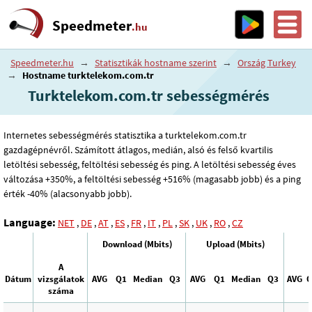
Speedmeter
.hu
Speedmeter.hu
→
Statisztikák hostname szerint
→
Ország Turkey
→
Hostname turktelekom.com.tr
Turktelekom.com.tr sebességmérés
Internetes sebességmérés statisztika a turktelekom.com.tr
gazdagépnévről. Számított átlagos, medián, alsó és felső kvartilis
letöltési sebesség, feltöltési sebesség és ping. A letöltési sebesség éves
változása +350%, a feltöltési sebesség +516% (magasabb jobb) és a ping
érték -40% (alacsonyabb jobb).
Language:
NET
,
DE
,
AT
,
ES
,
FR
,
IT
,
PL
,
SK
,
UK
,
RO
,
CZ
Download (Mbits)
Upload (Mbits)
A
Dátum
vizsgálatok
AVG
Q1
Median
Q3
AVG
Q1
Median
Q3
AVG
Q
száma