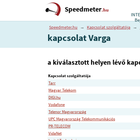
Speedmeter
.hu
INT
Be
Speedmeter.hu
→
Kapcsolat szolgáltatója
→
kapcsolat Varga
a kiválasztott helyen lévő kapc
Kapcsolat szolgáltatója
Tarr
Magyar Telekom
DIGI.hu
Vodafone
Telenor Magyarország
UPC Magyarország Telekommunikációs
PR-TELECOM
VidaNet