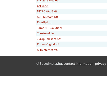
Invitel Tavkozlesi
Cellkabel
MICROWAVE kft
ACE Telecom Kft
Pick-Up Ltd.
TamaNET Solutions
Tvnetwork Inc.
Jurop Telekom Kft.
Porion-Digital Kft.
ALTAinternet Kft.
© Speedmeter.hu,
contact information
,
privacy 