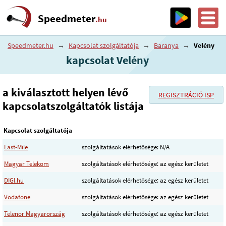
Speedmeter
.hu
Speedmeter.hu
→
Kapcsolat szolgáltatója
→
Baranya
→
Velény
kapcsolat Velény
a kiválasztott helyen lévő
REGISZTRÁCIÓ ISP
kapcsolatszolgáltatók listája
Kapcsolat szolgáltatója
Last-Mile
szolgáltatások elérhetősége: N/A
Magyar Telekom
szolgáltatások elérhetősége: az egész kerületet
DIGI.hu
szolgáltatások elérhetősége: az egész kerületet
Vodafone
szolgáltatások elérhetősége: az egész kerületet
Telenor Magyarország
szolgáltatások elérhetősége: az egész kerületet