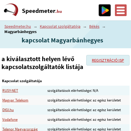
Speedmeter
.hu
Speedmeter.hu
→
Kapcsolat szolgáltatója
→
Békés
→
Magyarbánhegyes
kapcsolat Magyarbánhegyes
a kiválasztott helyen lévő
REGISZTRÁCIÓ ISP
kapcsolatszolgáltatók listája
Kapcsolat szolgáltatója
RUSY-NET
szolgáltatások elérhetősége: N/A
Magyar Telekom
szolgáltatások elérhetősége: az egész kerületet
DIGI.hu
szolgáltatások elérhetősége: az egész kerületet
Vodafone
szolgáltatások elérhetősége: az egész kerületet
Telenor Magyarország
szolgáltatások elérhetősége: az egész kerületet