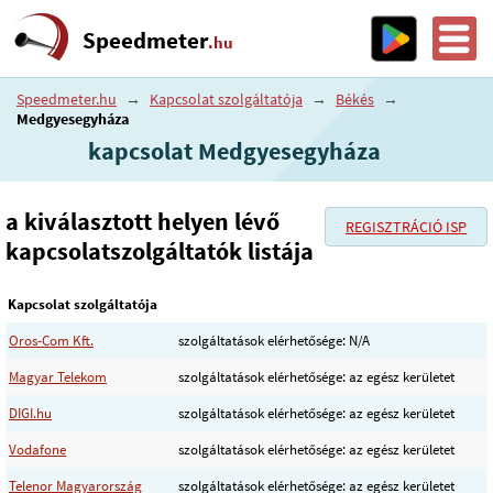
Speedmeter
.hu
Speedmeter.hu
→
Kapcsolat szolgáltatója
→
Békés
→
Medgyesegyháza
kapcsolat Medgyesegyháza
a kiválasztott helyen lévő
REGISZTRÁCIÓ ISP
kapcsolatszolgáltatók listája
Kapcsolat szolgáltatója
Oros-Com Kft.
szolgáltatások elérhetősége: N/A
Magyar Telekom
szolgáltatások elérhetősége: az egész kerületet
DIGI.hu
szolgáltatások elérhetősége: az egész kerületet
Vodafone
szolgáltatások elérhetősége: az egész kerületet
Telenor Magyarország
szolgáltatások elérhetősége: az egész kerületet