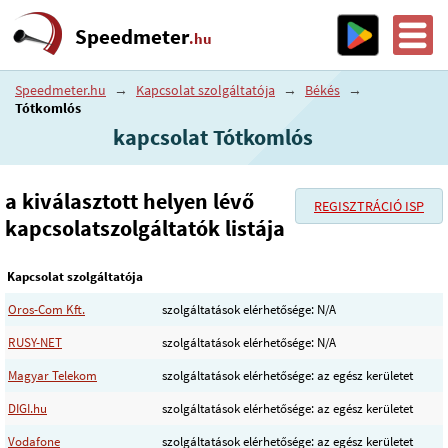
Speedmeter
.hu
Speedmeter.hu
→
Kapcsolat szolgáltatója
→
Békés
→
Tótkomlós
kapcsolat Tótkomlós
a kiválasztott helyen lévő
REGISZTRÁCIÓ ISP
kapcsolatszolgáltatók listája
Kapcsolat szolgáltatója
Oros-Com Kft.
szolgáltatások elérhetősége: N/A
RUSY-NET
szolgáltatások elérhetősége: N/A
Magyar Telekom
szolgáltatások elérhetősége: az egész kerületet
DIGI.hu
szolgáltatások elérhetősége: az egész kerületet
Vodafone
szolgáltatások elérhetősége: az egész kerületet