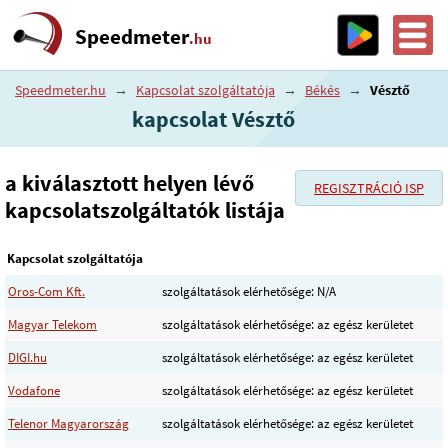
Speedmeter
.hu
Speedmeter.hu
→
Kapcsolat szolgáltatója
→
Békés
→
Vésztő
kapcsolat Vésztő
a kiválasztott helyen lévő
REGISZTRÁCIÓ ISP
kapcsolatszolgáltatók listája
Kapcsolat szolgáltatója
Oros-Com Kft.
szolgáltatások elérhetősége: N/A
Magyar Telekom
szolgáltatások elérhetősége: az egész kerületet
DIGI.hu
szolgáltatások elérhetősége: az egész kerületet
Vodafone
szolgáltatások elérhetősége: az egész kerületet
Telenor Magyarország
szolgáltatások elérhetősége: az egész kerületet