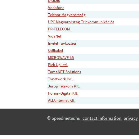
DIGI.hu
Vodafone
Telenor Magyarország
UPC Magyarország Telekommunikációs
PR-TELECOM
VidaNet
Invitel Tavkozlesi
Cellkabel
MICROWAVE kft
Pick-Up Ltd.
TamaNET Solutions
Tvnetwork Inc.
Jurop Telekom Kft.
Porion-Digital Kft.
ALTAinternet Kft.
© Speedmeter.hu,
contact information
,
privacy 