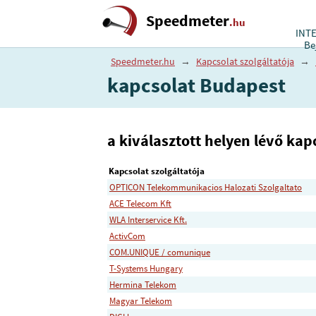
Speedmeter
.hu
INT
Be
Speedmeter.hu
→
Kapcsolat szolgáltatója
→
kapcsolat Budapest
a kiválasztott helyen lévő kapc
Kapcsolat szolgáltatója
OPTICON Telekommunikacios Halozati Szolgaltato
ACE Telecom Kft
WLA Interservice Kft.
ActivCom
COM.UNIQUE / comunique
T-Systems Hungary
Hermina Telekom
Magyar Telekom