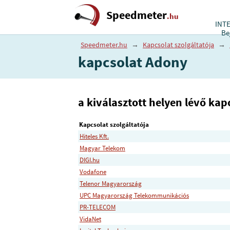
Speedmeter
.hu
INT
Be
Speedmeter.hu
→
Kapcsolat szolgáltatója
→
kapcsolat Adony
a kiválasztott helyen lévő kapc
Kapcsolat szolgáltatója
Hiteles Kft.
Magyar Telekom
DIGI.hu
Vodafone
Telenor Magyarország
UPC Magyarország Telekommunikációs
PR-TELECOM
VidaNet