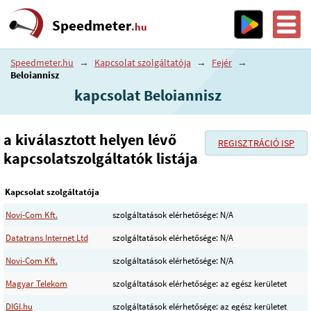
Speedmeter
.hu
Speedmeter.hu
→
Kapcsolat szolgáltatója
→
Fejér
→
Beloiannisz
kapcsolat Beloiannisz
a kiválasztott helyen lévő
REGISZTRÁCIÓ ISP
kapcsolatszolgáltatók listája
Kapcsolat szolgáltatója
Novi-Com Kft.
szolgáltatások elérhetősége: N/A
Datatrans Internet Ltd
szolgáltatások elérhetősége: N/A
Novi-Com Kft.
szolgáltatások elérhetősége: N/A
Magyar Telekom
szolgáltatások elérhetősége: az egész kerületet
DIGI.hu
szolgáltatások elérhetősége: az egész kerületet