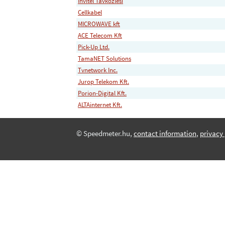
Invitel Tavkozlesi
Cellkabel
MICROWAVE kft
ACE Telecom Kft
Pick-Up Ltd.
TamaNET Solutions
Tvnetwork Inc.
Jurop Telekom Kft.
Porion-Digital Kft.
ALTAinternet Kft.
© Speedmeter.hu,
contact information
,
privacy 