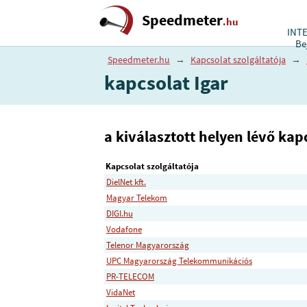
Speedmeter
.hu
INT
Be
Speedmeter.hu
→
Kapcsolat szolgáltatója
→
kapcsolat Igar
a kiválasztott helyen lévő kapc
Kapcsolat szolgáltatója
DielNet kft.
Magyar Telekom
DIGI.hu
Vodafone
Telenor Magyarország
UPC Magyarország Telekommunikációs
PR-TELECOM
VidaNet