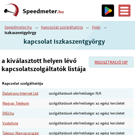
Speedmeter
.hu
Speedmeter.hu
→
Kapcsolat szolgáltatója
→
Fejér
→
Iszkaszentgyörgy
kapcsolat Iszkaszentgyörgy
a kiválasztott helyen lévő
REGISZTRÁCIÓ ISP
kapcsolatszolgáltatók listája
Kapcsolat szolgáltatója
Datatrans Internet Ltd
szolgáltatások elérhetősége: N/A
Magyar Telekom
szolgáltatások elérhetősége: az egész kerületet
DIGI.hu
szolgáltatások elérhetősége: az egész kerületet
Vodafone
szolgáltatások elérhetősége: az egész kerületet
Telenor Magyarország
szolgáltatások elérhetősége: az egész kerületet