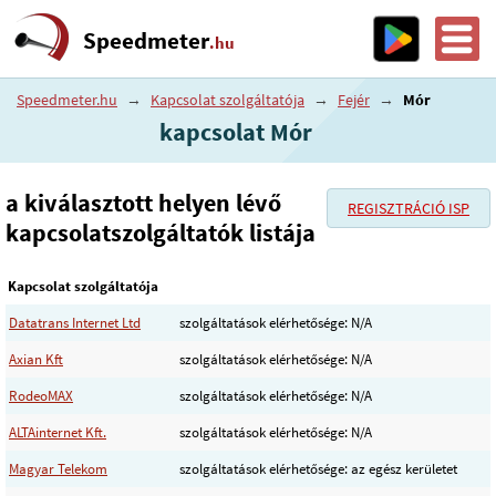
Speedmeter
.hu
Speedmeter.hu
→
Kapcsolat szolgáltatója
→
Fejér
→
Mór
kapcsolat Mór
a kiválasztott helyen lévő
REGISZTRÁCIÓ ISP
kapcsolatszolgáltatók listája
Kapcsolat szolgáltatója
Datatrans Internet Ltd
szolgáltatások elérhetősége: N/A
Axian Kft
szolgáltatások elérhetősége: N/A
RodeoMAX
szolgáltatások elérhetősége: N/A
ALTAinternet Kft.
szolgáltatások elérhetősége: N/A
Magyar Telekom
szolgáltatások elérhetősége: az egész kerületet