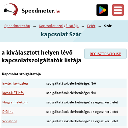
Speedmeter
.hu
Speedmeter.hu
→
Kapcsolat szolgáltatója
→
Fejér
→
Szár
kapcsolat Szár
a kiválasztott helyen lévő
REGISZTRÁCIÓ ISP
kapcsolatszolgáltatók listája
Kapcsolat szolgáltatója
Invitel Tavkozlesi
szolgáltatások elérhetősége: N/A
jacsa.NET Kft.
szolgáltatások elérhetősége: N/A
Magyar Telekom
szolgáltatások elérhetősége: az egész kerületet
DIGI.hu
szolgáltatások elérhetősége: az egész kerületet
Vodafone
szolgáltatások elérhetősége: az egész kerületet