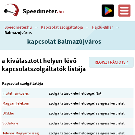
Speedmeter
.hu
Speedmeter.hu
→
Kapcsolat szolgáltatója
→
Hajdú-Bihar
→
Balmazújváros
kapcsolat Balmazújváros
a kiválasztott helyen lévő
REGISZTRÁCIÓ ISP
kapcsolatszolgáltatók listája
Kapcsolat szolgáltatója
Invitel Tavkozlesi
szolgáltatások elérhetősége: N/A
Magyar Telekom
szolgáltatások elérhetősége: az egész kerületet
DIGI.hu
szolgáltatások elérhetősége: az egész kerületet
Vodafone
szolgáltatások elérhetősége: az egész kerületet
Telenor Magyarország
szolgáltatások elérhetősége: az egész kerületet