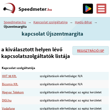
Speedmeter
.hu
Speedmeter.hu
→
Kapcsolat szolgáltatója
→
Hajdú-Bihar
→
Újszentmargita
kapcsolat Újszentmargita
a kiválasztott helyen lévő
REGISZTRÁCIÓ ISP
kapcsolatszolgáltatók listája
Kapcsolat szolgáltatója
HHT 98 Kft.
szolgáltatások elérhetősége: N/A
Bicomix Kft.
szolgáltatások elérhetősége: N/A
Magyar Telekom
szolgáltatások elérhetősége: az egész kerületet
DIGI.hu
szolgáltatások elérhetősége: az egész kerületet
Vodafone
szolgáltatások elérhetősége: az egész kerületet