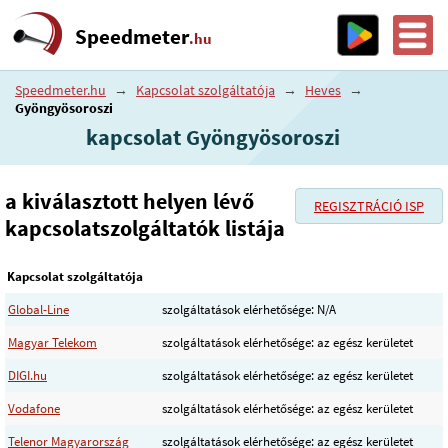
Speedmeter
.hu
Speedmeter.hu
→
Kapcsolat szolgáltatója
→
Heves
→
Gyöngyösoroszi
kapcsolat Gyöngyösoroszi
a kiválasztott helyen lévő
REGISZTRÁCIÓ ISP
kapcsolatszolgáltatók listája
Kapcsolat szolgáltatója
Global-Line
szolgáltatások elérhetősége: N/A
Magyar Telekom
szolgáltatások elérhetősége: az egész kerületet
DIGI.hu
szolgáltatások elérhetősége: az egész kerületet
Vodafone
szolgáltatások elérhetősége: az egész kerületet
Telenor Magyarország
szolgáltatások elérhetősége: az egész kerületet