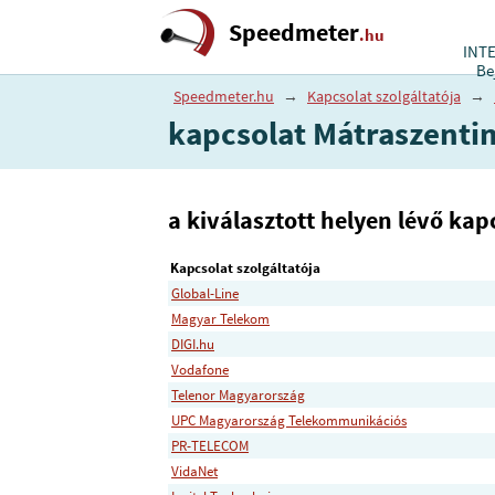
Speedmeter
.hu
INT
Be
Speedmeter.hu
→
Kapcsolat szolgáltatója
→
kapcsolat Mátraszenti
a kiválasztott helyen lévő kapc
Kapcsolat szolgáltatója
Global-Line
Magyar Telekom
DIGI.hu
Vodafone
Telenor Magyarország
UPC Magyarország Telekommunikációs
PR-TELECOM
VidaNet