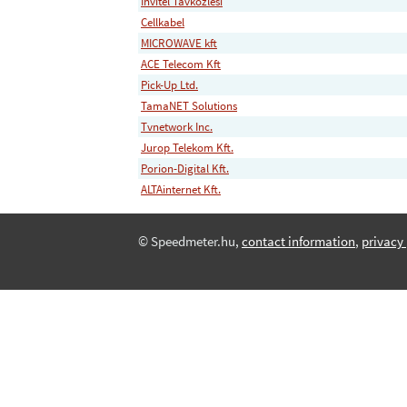
Invitel Tavkozlesi
Cellkabel
MICROWAVE kft
ACE Telecom Kft
Pick-Up Ltd.
TamaNET Solutions
Tvnetwork Inc.
Jurop Telekom Kft.
Porion-Digital Kft.
ALTAinternet Kft.
© Speedmeter.hu,
contact information
,
privacy 