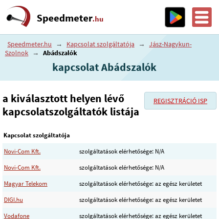
Speedmeter
.hu
Speedmeter.hu
→
Kapcsolat szolgáltatója
→
Jász-Nagykun-
Szolnok
→
Abádszalók
kapcsolat Abádszalók
a kiválasztott helyen lévő
REGISZTRÁCIÓ ISP
kapcsolatszolgáltatók listája
Kapcsolat szolgáltatója
Novi-Com Kft.
szolgáltatások elérhetősége: N/A
Novi-Com Kft.
szolgáltatások elérhetősége: N/A
Magyar Telekom
szolgáltatások elérhetősége: az egész kerületet
DIGI.hu
szolgáltatások elérhetősége: az egész kerületet
Vodafone
szolgáltatások elérhetősége: az egész kerületet