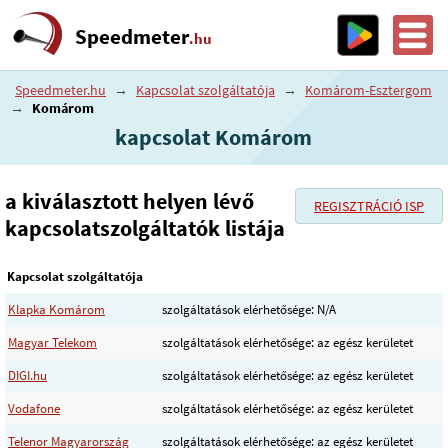
Speedmeter
.hu
Speedmeter.hu
→
Kapcsolat szolgáltatója
→
Komárom-Esztergom
→
Komárom
kapcsolat Komárom
a kiválasztott helyen lévő
REGISZTRÁCIÓ ISP
kapcsolatszolgáltatók listája
Kapcsolat szolgáltatója
Klapka Komárom
szolgáltatások elérhetősége: N/A
Magyar Telekom
szolgáltatások elérhetősége: az egész kerületet
DIGI.hu
szolgáltatások elérhetősége: az egész kerületet
Vodafone
szolgáltatások elérhetősége: az egész kerületet
Telenor Magyarország
szolgáltatások elérhetősége: az egész kerületet