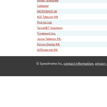
Invitel Tavkozlesi
Cellkabel
MICROWAVE kft
ACE Telecom Kft
Pick-Up Ltd.
TamaNET Solutions
Tvnetwork Inc.
Jurop Telekom Kft.
Porion-Digital Kft.
ALTAinternet Kft.
© Speedmeter.hu,
contact information
,
privacy 