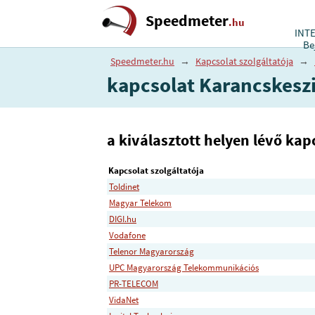
Speedmeter
.hu
INT
Be
Speedmeter.hu
→
Kapcsolat szolgáltatója
→
kapcsolat Karancskesz
a kiválasztott helyen lévő kapc
Kapcsolat szolgáltatója
Toldinet
Magyar Telekom
DIGI.hu
Vodafone
Telenor Magyarország
UPC Magyarország Telekommunikációs
PR-TELECOM
VidaNet