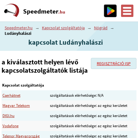
Speedmeter
.hu
Speedmeter.hu
→
Kapcsolat szolgáltatója
→
Nógrád
→
Ludányhalászi
kapcsolat Ludányhalászi
a kiválasztott helyen lévő
REGISZTRÁCIÓ ISP
kapcsolatszolgáltatók listája
Kapcsolat szolgáltatója
Cserhátnet
szolgáltatások elérhetősége: N/A
Magyar Telekom
szolgáltatások elérhetősége: az egész kerületet
DIGI.hu
szolgáltatások elérhetősége: az egész kerületet
Vodafone
szolgáltatások elérhetősége: az egész kerületet
Telenor Magyarország
szolgáltatások elérhetősége: az egész kerületet