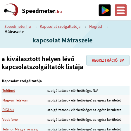
Speedmeter
.hu
Speedmeter.hu
→
Kapcsolat szolgáltatója
→
Nógrád
→
Mátraszele
kapcsolat Mátraszele
a kiválasztott helyen lévő
REGISZTRÁCIÓ ISP
kapcsolatszolgáltatók listája
Kapcsolat szolgáltatója
Toldinet
szolgáltatások elérhetősége: N/A
Magyar Telekom
szolgáltatások elérhetősége: az egész kerületet
DIGI.hu
szolgáltatások elérhetősége: az egész kerületet
Vodafone
szolgáltatások elérhetősége: az egész kerületet
Telenor Magyarország
szolgáltatások elérhetősége: az egész kerületet