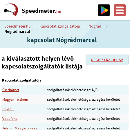
Speedmeter
.hu
Speedmeter.hu
→
Kapcsolat szolgáltatója
→
Nógrád
→
Nógrádmarcal
kapcsolat Nógrádmarcal
a kiválasztott helyen lévő
REGISZTRÁCIÓ ISP
kapcsolatszolgáltatók listája
Kapcsolat szolgáltatója
Cserhátnet
szolgáltatások elérhetősége: N/A
Magyar Telekom
szolgáltatások elérhetősége: az egész kerületet
DIGI.hu
szolgáltatások elérhetősége: az egész kerületet
Vodafone
szolgáltatások elérhetősége: az egész kerületet
Telenor Magyarország
szolgáltatások elérhetősége: az egész kerületet