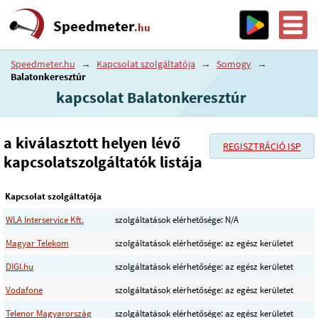
Speedmeter
.hu
Speedmeter.hu
→
Kapcsolat szolgáltatója
→
Somogy
→
Balatonkeresztúr
kapcsolat Balatonkeresztúr
a kiválasztott helyen lévő
REGISZTRÁCIÓ ISP
kapcsolatszolgáltatók listája
Kapcsolat szolgáltatója
WLA Interservice Kft.
szolgáltatások elérhetősége: N/A
Magyar Telekom
szolgáltatások elérhetősége: az egész kerületet
DIGI.hu
szolgáltatások elérhetősége: az egész kerületet
Vodafone
szolgáltatások elérhetősége: az egész kerületet
Telenor Magyarország
szolgáltatások elérhetősége: az egész kerületet