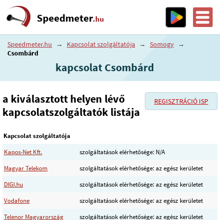
Speedmeter
.hu
Speedmeter.hu
→
Kapcsolat szolgáltatója
→
Somogy
→
Csombárd
kapcsolat Csombárd
a kiválasztott helyen lévő
REGISZTRÁCIÓ ISP
kapcsolatszolgáltatók listája
Kapcsolat szolgáltatója
Kapos-Net Kft.
szolgáltatások elérhetősége: N/A
Magyar Telekom
szolgáltatások elérhetősége: az egész kerületet
DIGI.hu
szolgáltatások elérhetősége: az egész kerületet
Vodafone
szolgáltatások elérhetősége: az egész kerületet
Telenor Magyarország
szolgáltatások elérhetősége: az egész kerületet