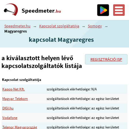
Speedmeter
.hu
Speedmeter.hu
→
Kapcsolat szolgáltatója
→
Somogy
→
Magyaregres
kapcsolat Magyaregres
a kiválasztott helyen lévő
REGISZTRÁCIÓ ISP
kapcsolatszolgáltatók listája
Kapcsolat szolgáltatója
Kapos-Net Kft.
szolgáltatások elérhetősége: N/A
Magyar Telekom
szolgáltatások elérhetősége: az egész kerületet
DIGI.hu
szolgáltatások elérhetősége: az egész kerületet
Vodafone
szolgáltatások elérhetősége: az egész kerületet
Telenor Magyarország
szolgáltatások elérhetősége: az egész kerületet