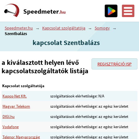
Speedmeter
.hu
Speedmeter.hu
→
Kapcsolat szolgáltatója
→
Somogy
→
Szentbalázs
kapcsolat Szentbalázs
a kiválasztott helyen lévő
REGISZTRÁCIÓ ISP
kapcsolatszolgáltatók listája
Kapcsolat szolgáltatója
Kapos-Net Kft.
szolgáltatások elérhetősége: N/A
Magyar Telekom
szolgáltatások elérhetősége: az egész kerületet
DIGI.hu
szolgáltatások elérhetősége: az egész kerületet
Vodafone
szolgáltatások elérhetősége: az egész kerületet
Telenor Magyarország
szolgáltatások elérhetősége: az egész kerületet