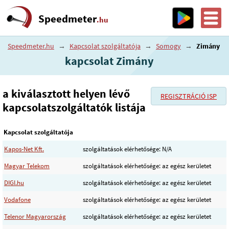
Speedmeter
.hu
Speedmeter.hu
→
Kapcsolat szolgáltatója
→
Somogy
→
Zimány
kapcsolat Zimány
a kiválasztott helyen lévő
REGISZTRÁCIÓ ISP
kapcsolatszolgáltatók listája
Kapcsolat szolgáltatója
Kapos-Net Kft.
szolgáltatások elérhetősége: N/A
Magyar Telekom
szolgáltatások elérhetősége: az egész kerületet
DIGI.hu
szolgáltatások elérhetősége: az egész kerületet
Vodafone
szolgáltatások elérhetősége: az egész kerületet
Telenor Magyarország
szolgáltatások elérhetősége: az egész kerületet