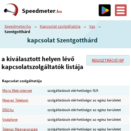
Speedmeter
.hu
Speedmeter.hu
→
Kapcsolat szolgáltatója
→
Vas
→
Szentgotthárd
kapcsolat Szentgotthárd
a kiválasztott helyen lévő
REGISZTRÁCIÓ ISP
kapcsolatszolgáltatók listája
Kapcsolat szolgáltatója
Micro Web internet
szolgáltatások elérhetősége: N/A
Magyar Telekom
szolgáltatások elérhetősége: az egész kerületet
DIGI.hu
szolgáltatások elérhetősége: az egész kerületet
Vodafone
szolgáltatások elérhetősége: az egész kerületet
Telenor Magyarország
szolgáltatások elérhetősége: az egész kerületet