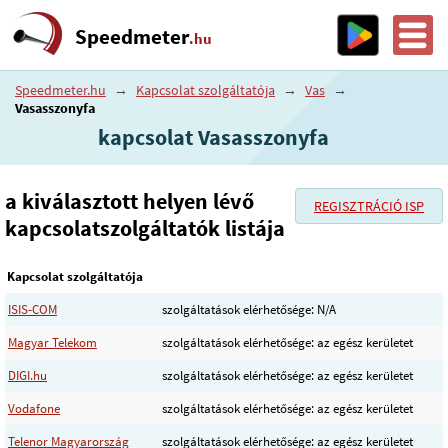
Speedmeter
.hu
Speedmeter.hu
→
Kapcsolat szolgáltatója
→
Vas
→
Vasasszonyfa
kapcsolat Vasasszonyfa
a kiválasztott helyen lévő
REGISZTRÁCIÓ ISP
kapcsolatszolgáltatók listája
Kapcsolat szolgáltatója
ISIS-COM
szolgáltatások elérhetősége: N/A
Magyar Telekom
szolgáltatások elérhetősége: az egész kerületet
DIGI.hu
szolgáltatások elérhetősége: az egész kerületet
Vodafone
szolgáltatások elérhetősége: az egész kerületet
Telenor Magyarország
szolgáltatások elérhetősége: az egész kerületet