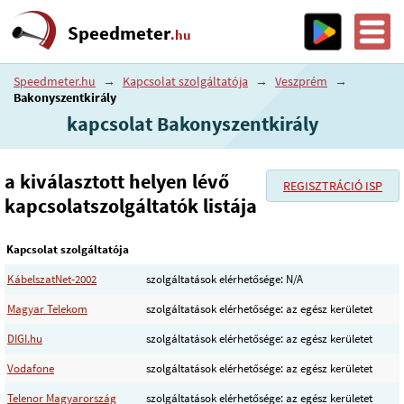
Speedmeter
.hu
Speedmeter.hu
→
Kapcsolat szolgáltatója
→
Veszprém
→
Bakonyszentkirály
kapcsolat Bakonyszentkirály
a kiválasztott helyen lévő
REGISZTRÁCIÓ ISP
kapcsolatszolgáltatók listája
Kapcsolat szolgáltatója
KábelszatNet-2002
szolgáltatások elérhetősége: N/A
Magyar Telekom
szolgáltatások elérhetősége: az egész kerületet
DIGI.hu
szolgáltatások elérhetősége: az egész kerületet
Vodafone
szolgáltatások elérhetősége: az egész kerületet
Telenor Magyarország
szolgáltatások elérhetősége: az egész kerületet