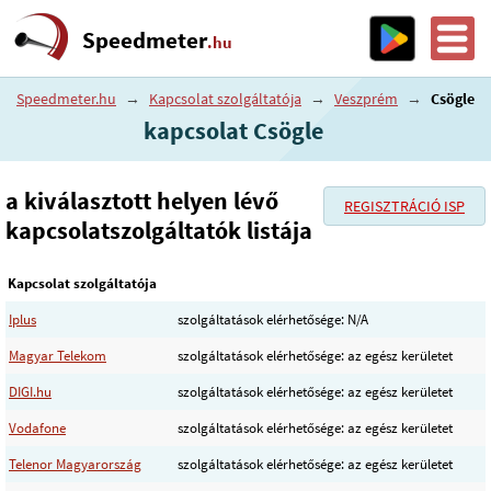
Speedmeter
.hu
Speedmeter.hu
→
Kapcsolat szolgáltatója
→
Veszprém
→
Csögle
kapcsolat Csögle
a kiválasztott helyen lévő
REGISZTRÁCIÓ ISP
kapcsolatszolgáltatók listája
Kapcsolat szolgáltatója
Iplus
szolgáltatások elérhetősége: N/A
Magyar Telekom
szolgáltatások elérhetősége: az egész kerületet
DIGI.hu
szolgáltatások elérhetősége: az egész kerületet
Vodafone
szolgáltatások elérhetősége: az egész kerületet
Telenor Magyarország
szolgáltatások elérhetősége: az egész kerületet