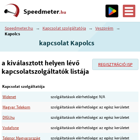
Speedmeter
.hu
Speedmeter.hu
→
Kapcsolat szolgáltatója
→
Veszprém
→
Kapolcs
kapcsolat Kapolcs
a kiválasztott helyen lévő
REGISZTRÁCIÓ ISP
kapcsolatszolgáltatók listája
Kapcsolat szolgáltatója
Widenet
szolgáltatások elérhetősége: N/A
Magyar Telekom
szolgáltatások elérhetősége: az egész kerületet
DIGI.hu
szolgáltatások elérhetősége: az egész kerületet
Vodafone
szolgáltatások elérhetősége: az egész kerületet
Telenor Magyarország
szolgáltatások elérhetősége: az egész kerületet