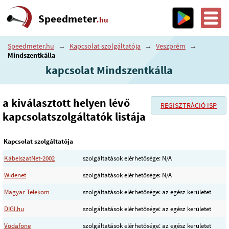
Speedmeter
.hu
Speedmeter.hu
→
Kapcsolat szolgáltatója
→
Veszprém
→
Mindszentkálla
kapcsolat Mindszentkálla
a kiválasztott helyen lévő
REGISZTRÁCIÓ ISP
kapcsolatszolgáltatók listája
Kapcsolat szolgáltatója
KábelszatNet-2002
szolgáltatások elérhetősége: N/A
Widenet
szolgáltatások elérhetősége: N/A
Magyar Telekom
szolgáltatások elérhetősége: az egész kerületet
DIGI.hu
szolgáltatások elérhetősége: az egész kerületet
Vodafone
szolgáltatások elérhetősége: az egész kerületet