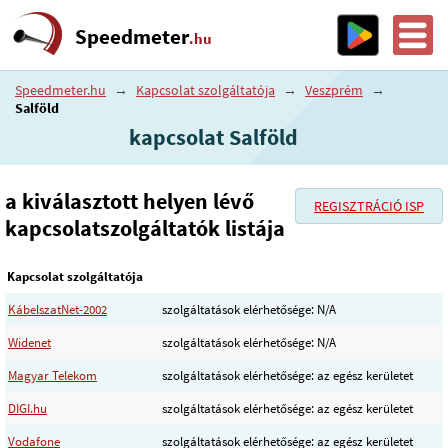
Speedmeter
.hu
Speedmeter.hu
→
Kapcsolat szolgáltatója
→
Veszprém
→
Salföld
kapcsolat Salföld
a kiválasztott helyen lévő
REGISZTRÁCIÓ ISP
kapcsolatszolgáltatók listája
Kapcsolat szolgáltatója
KábelszatNet-2002
szolgáltatások elérhetősége: N/A
Widenet
szolgáltatások elérhetősége: N/A
Magyar Telekom
szolgáltatások elérhetősége: az egész kerületet
DIGI.hu
szolgáltatások elérhetősége: az egész kerületet
Vodafone
szolgáltatások elérhetősége: az egész kerületet