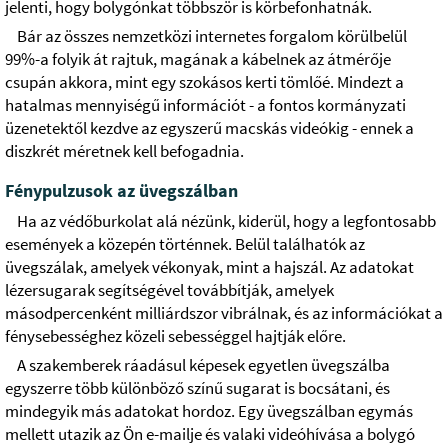
jelenti, hogy bolygónkat többször is körbefonhatnák.
Bár az összes nemzetközi internetes forgalom körülbelül
99%-a folyik át rajtuk, magának a kábelnek az átmérője
csupán akkora, mint egy szokásos kerti tömlőé. Mindezt a
hatalmas mennyiségű információt - a fontos kormányzati
üzenetektől kezdve az egyszerű macskás videókig - ennek a
diszkrét méretnek kell befogadnia.
Fénypulzusok az üvegszálban
Ha az védőburkolat alá nézünk, kiderül, hogy a legfontosabb
események a közepén történnek. Belül találhatók az
üvegszálak, amelyek vékonyak, mint a hajszál. Az adatokat
lézersugarak segítségével továbbítják, amelyek
másodpercenként milliárdszor vibrálnak, és az információkat a
fénysebességhez közeli sebességgel hajtják előre.
A szakemberek ráadásul képesek egyetlen üvegszálba
egyszerre több különböző színű sugarat is bocsátani, és
mindegyik más adatokat hordoz. Egy üvegszálban egymás
mellett utazik az Ön e-mailje és valaki videóhívása a bolygó