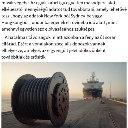
másik végébe. Az egyik kábel így egyetlen másodperc alatt
elképesztő mennyiségű adatot tud továbbítani, amely lehetővé
teszi, hogy az adatok New York-ból Sydney-be vagy
Hongkongból Londonba érjenek el rövidebb idő alatt, mint
amennyi egyetlen szó elolvasásához szükséges.
A hatalmas távolságok miatt azonban a fény az út során
elfárad. Ezért a vonalakon speciális dobozok vannak
elhelyezve, amelyek az elgyengült jelet időközönként
továbbítják és erősítik.