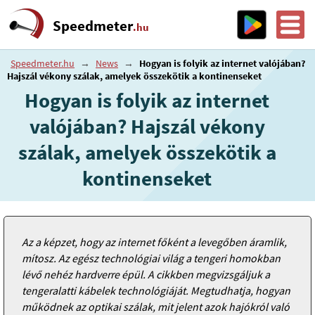
Speedmeter
.hu
Speedmeter.hu
→
News
→
Hogyan is folyik az internet valójában?
Hajszál vékony szálak, amelyek összekötik a kontinenseket
Hogyan is folyik az internet
valójában? Hajszál vékony
szálak, amelyek összekötik a
kontinenseket
Az a képzet, hogy az internet főként a levegőben áramlik,
mítosz. Az egész technológiai világ a tengeri homokban
lévő nehéz hardverre épül. A cikkben megvizsgáljuk a
tengeralatti kábelek technológiáját. Megtudhatja, hogyan
működnek az optikai szálak, mit jelent azok hajókról való