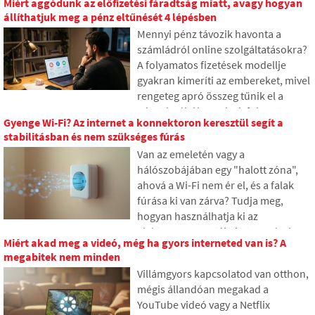
Miért aggódunk az előfizetési fáradtság miatt, avagy hogyan
adatokat. Mi történik ezekkel
állíthatjuk meg a pénz eltűnését 4 lépésben
halálunk után, és ki férhet hozzájuk?
Mennyi pénz távozik havonta a
A cikkben megnézzük, hogyan
számládról online szolgáltatásokra?
működik a digitális örökség, miért
A folyamatos fizetések modellje
lehetnek a hátrahagyottaknak
gyakran kimeríti az embereket, mivel
gondjaik az adatokkal, és hogyan
rengeteg apró összeg tűnik el a
tehetünk rendet az online nyomaink
pénztárcából, amelyek fokozatosan
között már ma.
Gyenge Wi-Fi? Az internet a konnektoron keresztül segít a
váratlanul magas összegekké
stabilitásban és nem szükséges fúrás
gyűlnek össze. A szövegben a 2026-
Van az emeletén vagy a
os friss adatokra támaszkodunk,
hálószobájában egy "halott zóna",
megmutatjuk a szakadékot a
ahová a Wi-Fi nem ér el, és a falak
becsléseink és a valóság között, és
fúrása ki van zárva? Tudja meg,
négy konkrét lépést kínálunk annak
hogyan használhatja ki az
érdekében, hogy nagyobb kontroll
elektromos vezetékeket, amelyek
alatt tarthassuk a kiadásainkat.
Miért akad meg a videó, még ha gyors interneted van is? A
már a falakban vannak, hogy az
megabitek nem minden
internetet az elektromos hálózaton
Villámgyors kapcsolatod van otthon,
keresztül közvetítse. A cikkben
mégis állandóan megakad a
bemutatjuk, hogyan működik egy
YouTube videó vagy a Netflix
modern powerline adapter, miért