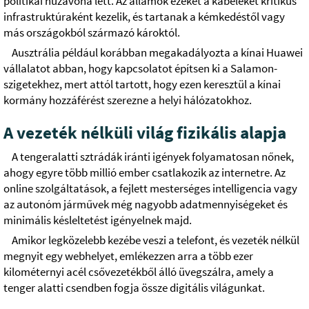
politikai huzavona lett. Az államok ezeket a kábeleket kritikus
infrastruktúraként kezelik, és tartanak a kémkedéstől vagy
más országokból származó károktól.
Ausztrália például korábban megakadályozta a kínai Huawei
vállalatot abban, hogy kapcsolatot építsen ki a Salamon-
szigetekhez, mert attól tartott, hogy ezen keresztül a kínai
kormány hozzáférést szerezne a helyi hálózatokhoz.
A vezeték nélküli világ fizikális alapja
A tengeralatti sztrádák iránti igények folyamatosan nőnek,
ahogy egyre több millió ember csatlakozik az internetre. Az
online szolgáltatások, a fejlett mesterséges intelligencia vagy
az autonóm járművek még nagyobb adatmennyiségeket és
minimális késleltetést igényelnek majd.
Amikor legközelebb kezébe veszi a telefont, és vezeték nélkül
megnyit egy webhelyet, emlékezzen arra a több ezer
kilométernyi acél csővezetékből álló üvegszálra, amely a
tenger alatti csendben fogja össze digitális világunkat.