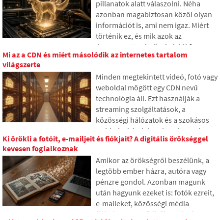
pillanatok alatt válaszolni. Néha
azonban magabiztosan közöl olyan
információt is, ami nem igaz. Miért
történik ez, és mik azok az
úgynevezett AI hallucinációk? A
Mi az a CDN és miért másolódik az internetes tartalom
cikkben elmagyarázzuk, hogyan
világszerte
működnek a nagy nyelvi modellek,
Minden megtekintett videó, fotó vagy
miért hoznak néha valótlan
weboldal mögött egy CDN nevű
válaszokat, és hogyan próbálják a
technológia áll. Ezt használják a
fejlesztők fokozatosan korlátozni ezt
streaming szolgáltatások, a
a problémát.
közösségi hálózatok és a szokásos
webhelyek is, bár sok ember soha
Ki örökli a fotóit, e-mailjeit és fiókjait? A digitális örökséggel
nem hallott róla. A cikkben
kevesen foglalkoznak
elmagyarázzuk, mit jelent ez a
Amikor az örökségről beszélünk, a
rövidítés, hogyan működik, miért
legtöbb ember házra, autóra vagy
tárolják az internetes tartalmat
pénzre gondol. Azonban magunk
különböző helyeken világszerte, és
után hagyunk ezeket is: fotók ezreit,
miért nehéz ma elképzelni az
e-maileket, közösségi média
internetet nélküle.
fiókokat vagy a felhőben tárolt