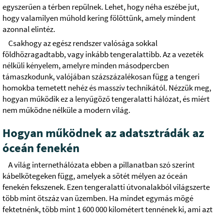
egyszerűen a térben repülnek. Lehet, hogy néha eszébe jut,
hogy valamilyen műhold kering fölöttünk, amely mindent
azonnal elintéz.
Csakhogy az egész rendszer valósága sokkal
földhözragadtabb, vagy inkább tengeralattibb. Az a vezeték
nélküli kényelem, amelyre minden másodpercben
támaszkodunk, valójában százszázalékosan függ a tengeri
homokba temetett nehéz és masszív technikától. Nézzük meg,
hogyan működik ez a lenyűgöző tengeralatti hálózat, és miért
nem működne nélküle a modern világ.
Hogyan működnek az adatsztrádák az
óceán fenekén
A világ internethálózata ebben a pillanatban szó szerint
kábelkötegeken függ, amelyek a sötét mélyen az óceán
fenekén fekszenek. Ezen tengeralatti útvonalakból világszerte
több mint ötszáz van üzemben. Ha mindet egymás mögé
fektetnénk, több mint 1 600 000 kilométert tennének ki, ami azt