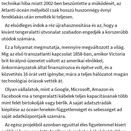
technikai hiba miatt 2002-ben beszüntette a működését, az
Atlanti-óceán mélyéből csak hosszú huszonnégy évnyi
fenéklakás után emelték ki teljesen.
Az elsődleges indok a réz újrahasznosítása és az, hogy a
kívánt tengeralatti útvonalat szabadon engedjék a korszerűbb
utódok számára.
Ez a folyamat megmutatja, mennyire megváltozott a világ.
Míg az első transzatlanti kapcsolat 1858-ban, amikor Victoria
brit királynő üzenetet váltott az amerikai elnökkel,
önkormányzatok által finanszírozva és építve volt, és a
közvetítés 16 órát vett igénybe; mára a teljes hálózatot magán
technológiai óriások vették át.
Olyan vállalatok, mint a Google, Microsoft, Amazon és
Facebook ma a tengeralatti kábelek teljes kapacitásának több
mint felét birtokolják vagy bérlik. A saját adatsztrádák
kiépítése az óceán fenekén függetlenséget és sebességet ad
saját adatközpontjaik számára.
Az egész projekből azonban egyúttal éles figyelemmel kísért