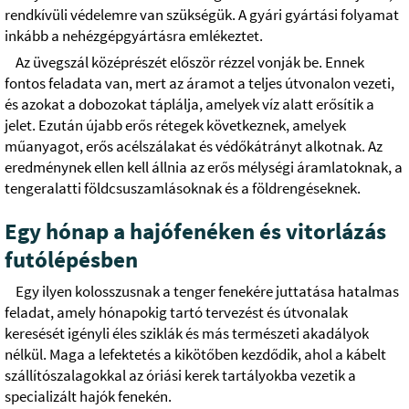
rendkívüli védelemre van szükségük. A gyári gyártási folyamat
inkább a nehézgépgyártásra emlékeztet.
Az üvegszál középrészét először rézzel vonják be. Ennek
fontos feladata van, mert az áramot a teljes útvonalon vezeti,
és azokat a dobozokat táplálja, amelyek víz alatt erősítik a
jelet. Ezután újabb erős rétegek következnek, amelyek
műanyagot, erős acélszálakat és védőkátrányt alkotnak. Az
eredménynek ellen kell állnia az erős mélységi áramlatoknak, a
tengeralatti földcsuszamlásoknak és a földrengéseknek.
Egy hónap a hajófenéken és vitorlázás
futólépésben
Egy ilyen kolosszusnak a tenger fenekére juttatása hatalmas
feladat, amely hónapokig tartó tervezést és útvonalak
keresését igényli éles sziklák és más természeti akadályok
nélkül. Maga a lefektetés a kikötőben kezdődik, ahol a kábelt
szállítószalagokkal az óriási kerek tartályokba vezetik a
specializált hajók fenekén.