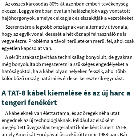
Az összes károsodás 80%-át azonban emberi tevékenység
okozza. Leggyakrabban óvatlan halászhajók vagy vontatott
hajóhorgonyok, amelyek elkapják és elszakítják a vezetékeket.
Szerencsére a legtöbb országnak van alternatív útvonala,
hogy az egyik vonal kiesését a hétköznapi felhasználó ne is
vegye észre. Probléma a távoli területeken merül fel, ahol csak
egyetlen kapcsolat van.
A sérült szakasz javítása technikailag bonyolult, de gyakran
még bonyolultabb megszerezni a szükséges engedélyeket a
hatóságoktól, ha a kábel olyan helyeken fekszik, ahol több
különböző ország határai és érdekei keresztezik egymást.
A TAT-8 kábel kiemelése és az új harc a
tengeri fenékért
A kábeleknek van élettartama, és az öregek néha utat
engednek az új technológiáknak. Például az elsőként
megépített üvegszálas tengeralatti kábelként ismert TAT-8,
amely Amerikát Európával összekötötte már 1988-ban. Bár