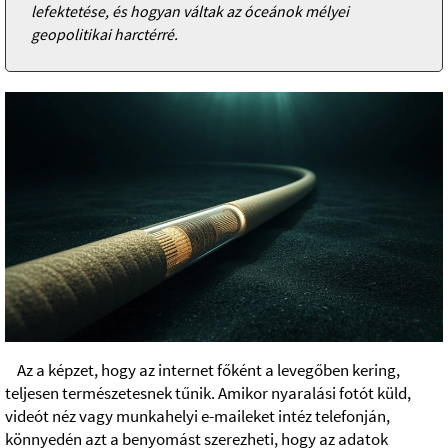
lefektetése, és hogyan váltak az óceánok mélyei
geopolitikai harctérré.
Az a képzet, hogy az internet főként a levegőben kering,
teljesen természetesnek tűnik. Amikor nyaralási fotót küld,
videót néz vagy munkahelyi e-maileket intéz telefonján,
könnyedén azt a benyomást szerezheti, hogy az adatok