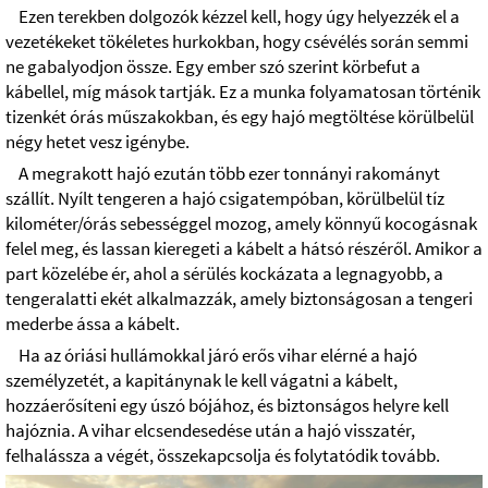
Ezen terekben dolgozók kézzel kell, hogy úgy helyezzék el a
vezetékeket tökéletes hurkokban, hogy csévélés során semmi
ne gabalyodjon össze. Egy ember szó szerint körbefut a
kábellel, míg mások tartják. Ez a munka folyamatosan történik
tizenkét órás műszakokban, és egy hajó megtöltése körülbelül
négy hetet vesz igénybe.
A megrakott hajó ezután több ezer tonnányi rakományt
szállít. Nyílt tengeren a hajó csigatempóban, körülbelül tíz
kilométer/órás sebességgel mozog, amely könnyű kocogásnak
felel meg, és lassan kieregeti a kábelt a hátsó részéről. Amikor a
part közelébe ér, ahol a sérülés kockázata a legnagyobb, a
tengeralatti ekét alkalmazzák, amely biztonságosan a tengeri
mederbe ássa a kábelt.
Ha az óriási hullámokkal járó erős vihar elérné a hajó
személyzetét, a kapitánynak le kell vágatni a kábelt,
hozzáerősíteni egy úszó bójához, és biztonságos helyre kell
hajóznia. A vihar elcsendesedése után a hajó visszatér,
felhalássza a végét, összekapcsolja és folytatódik tovább.