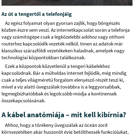
Az út a tengertől a telefonjáig
Az egész folyamat olyan gyorsan zajlik, hogy böngészés
közben észre sem veszi. Az internetkapcsolat során a telefonja
vagy számítógépe csak a legközelebbi adóhoz vagy otthoni
routerhez kapcsolódik vezeték nélkül. Innen az adatok már
klasszikus szárazföldi vezetékeken haladnak, amelyek nagy
technológiai központokban találkoznak.
Ezek a központok közvetlenül a tengeri kábelekhez
kapcsolódnak. Bár a műholdas internet fejlődik, még mindig
csak a teljes világméretű forgalom elenyésző részét teszi ki,
mivel a víz alatti üvegszálak továbbra is a leggyorsabbak,
legmegbízhatóbbak és legolcsóbb módja a kontinensek
összekapcsolásának.
A kábel anatómiája – mit kell kibírnia?
Ahhoz, hogy a törékeny üvegszálak az óceán zord
környezetében akár huszonöt évig betölthessék funkciójukat,