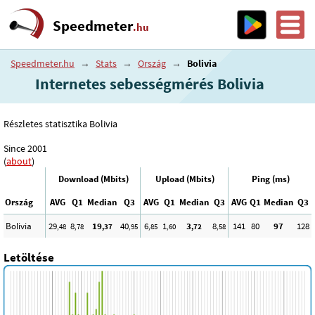
Speedmeter
.hu
Speedmeter.hu
→
Stats
→
Ország
→
Bolivia
Internetes sebességmérés Bolivia
Részletes statisztika Bolivia
Since 2001
(
about
)
Download (Mbits)
Upload (Mbits)
Ping (ms)
Ország
AVG
Q1
Median
Q3
AVG
Q1
Median
Q3
AVG
Q1
Median
Q3
Bolivia
29
8
19
40
6
1
3
8
141
80
97
128
,48
,78
,37
,95
,85
,60
,72
,58
Letöltése