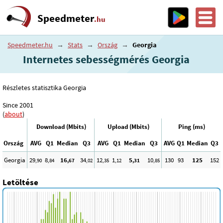
Speedmeter
.hu
Speedmeter.hu
→
Stats
→
Ország
→
Georgia
Internetes sebességmérés Georgia
Részletes statisztika Georgia
Since 2001
(
about
)
Download (Mbits)
Upload (Mbits)
Ping (ms)
Ország
AVG
Q1
Median
Q3
AVG
Q1
Median
Q3
AVG
Q1
Median
Q3
Georgia
29
8
16
34
12
1
5
10
130
93
125
152
,90
,84
,67
,02
,35
,12
,31
,85
Letöltése