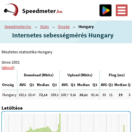
Speedmeter
.hu
Speedmeter.hu
→
Stats
→
Ország
→
Hungary
Internetes sebességmérés Hungary
Részletes statisztika Hungary
Since 2001
(
about
)
Download (Mbits)
Upload (Mbits)
Ping (ms)
Ország
AVG
Q1
Median
Q3
AVG
Q1
Median
Q3
AVG
Q1
Median
Q
Hungary
192
20
72
259
109
9
26
92
33
11
19
34
,8
,47
,14
,0
,7
,58
,61
,43
Letöltése