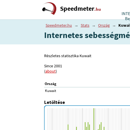
Speedmeter
.hu
INT
Be
Speedmeter.hu
→
Stats
→
Ország
→
Kuwai
Internetes sebességmé
Részletes statisztika Kuwait
Since 2001
(
about
)
Ország
Kuwait
Letöltése