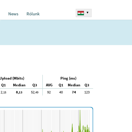
▾
News
Rólunk
Upload (Mbits)
Ping (ms)
Q1
Median
Q3
AVG
Q1
Median
Q3
2
8
52
92
40
74
123
,15
,13
,49