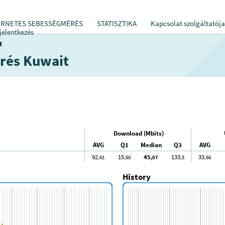
ERNETES SEBESSÉGMÉRÉS
STATISZTIKA
Kapcsolat szolgáltatója
jelentkezés
t
rés Kuwait
Download (Mbits)
AVG
Q1
Median
Q3
AVG
92
15
45
133
33
,61
,60
,07
,5
,66
History