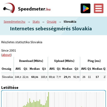
Speedmeter
.hu
Speedmeter.hu
→
Stats
→
Ország
→
Slovakia
Internetes sebességmérés Slovakia
Részletes statisztika Slovakia
Since 2001
(
about
)
Download (Mbits)
Upload (Mbits)
Ping (ms)
Ország
AVG
Q1
Median
Q3
AVG
Q1
Median
Q3
AVG
Q1
Median
Q3
Slovakia
144
22
60
183
69
7
29
92
26
11
17
27
,3
,01
,56
,9
,62
,77
,75
,93
Letöltése