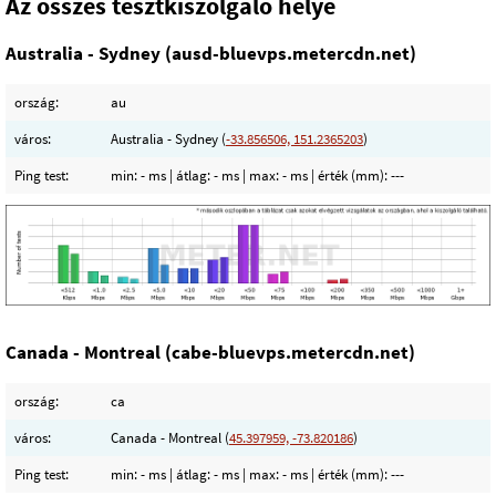
Az összes tesztkiszolgáló helye
Australia - Sydney (ausd-bluevps.metercdn.net)
ország:
au
város:
Australia - Sydney (
-33.856506, 151.2365203
)
Ping test:
min:
- ms
| átlag:
- ms
| max:
- ms
| érték (mm):
---
Canada - Montreal (cabe-bluevps.metercdn.net)
ország:
ca
város:
Canada - Montreal (
45.397959, -73.820186
)
Ping test:
min:
- ms
| átlag:
- ms
| max:
- ms
| érték (mm):
---