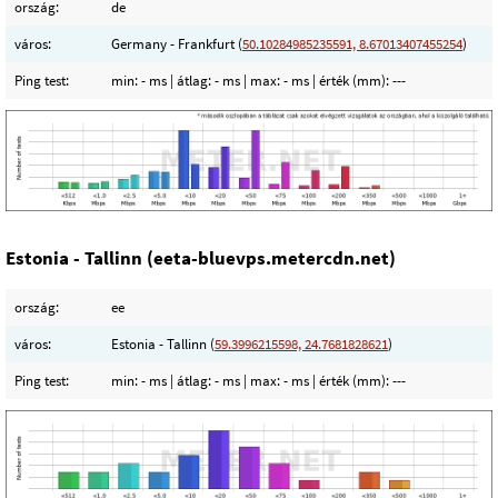
ország:
de
város:
Germany - Frankfurt (
50.10284985235591, 8.67013407455254
)
Ping test:
min:
- ms
| átlag:
- ms
| max:
- ms
| érték (mm):
---
Estonia - Tallinn (eeta-bluevps.metercdn.net)
ország:
ee
város:
Estonia - Tallinn (
59.3996215598, 24.7681828621
)
Ping test:
min:
- ms
| átlag:
- ms
| max:
- ms
| érték (mm):
---