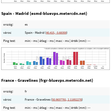
Spain - Madrid (esmd-bluevps.metercdn.net)
ország:
es
város:
Spain - Madrid (
40.415, -3.68359
)
Ping test:
min:
- ms
| átlag:
- ms
| max:
- ms
| érték (mm):
---
France - Gravelines (frgr-bluevps.metercdn.net)
ország:
fr
város:
France - Gravelines (
50.9837781, 2.11852278
)
Ping test:
min:
- ms
| átlag:
- ms
| max:
- ms
| érték (mm):
---