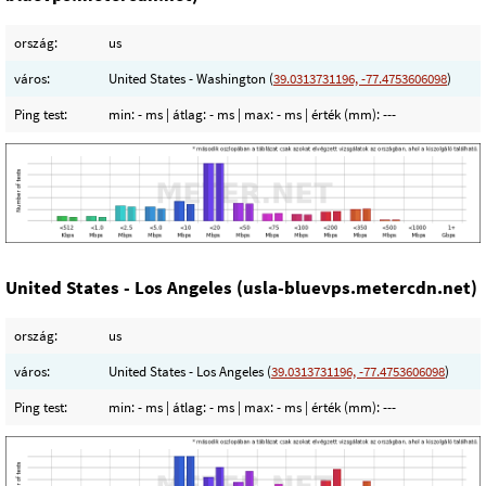
ország:
us
város:
United States - Washington (
39.0313731196, -77.4753606098
)
Ping test:
min:
- ms
| átlag:
- ms
| max:
- ms
| érték (mm):
---
United States - Los Angeles (usla-bluevps.metercdn.net)
ország:
us
város:
United States - Los Angeles (
39.0313731196, -77.4753606098
)
Ping test:
min:
- ms
| átlag:
- ms
| max:
- ms
| érték (mm):
---