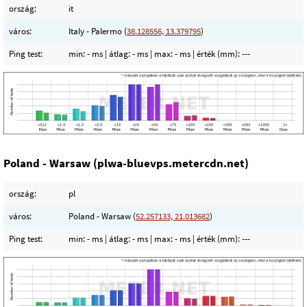
ország:
it
város:
Italy - Palermo (
38.128556, 13.379795
)
Ping test:
min:
- ms
| átlag:
- ms
| max:
- ms
| érték (mm):
---
Poland - Warsaw (plwa-bluevps.metercdn.net)
ország:
pl
város:
Poland - Warsaw (
52.257133, 21.013682
)
Ping test:
min:
- ms
| átlag:
- ms
| max:
- ms
| érték (mm):
---