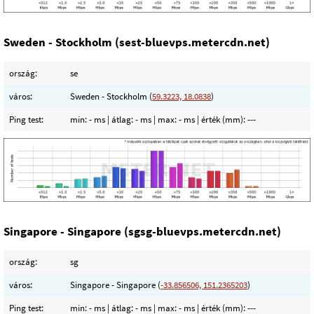
Sweden - Stockholm (sest-bluevps.metercdn.net)
ország:
se
város:
Sweden - Stockholm (
59.3223, 18.0838
)
Ping test:
min:
- ms
| átlag:
- ms
| max:
- ms
| érték (mm):
---
Singapore - Singapore (sgsg-bluevps.metercdn.net)
ország:
sg
város:
Singapore - Singapore (
-33.856506, 151.2365203
)
Ping test:
min:
- ms
| átlag:
- ms
| max:
- ms
| érték (mm):
---