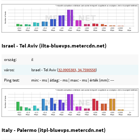
Israel - Tel Aviv (ilta-bluevps.metercdn.net)
ország:
il
város:
Israel - Tel Aviv (
32.0905383, 34.7590558
)
Ping test:
min:
- ms
| átlag:
- ms
| max:
- ms
| érték (mm):
---
Italy - Palermo (itpl-bluevps.metercdn.net)