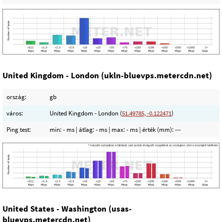
United Kingdom - London (ukln-bluevps.metercdn.net)
ország:
gb
város:
United Kingdom - London (
51.49785, -0.122471
)
Ping test:
min:
- ms
| átlag:
- ms
| max:
- ms
| érték (mm):
---
United States - Washington (usas-
bluevps.metercdn.net)