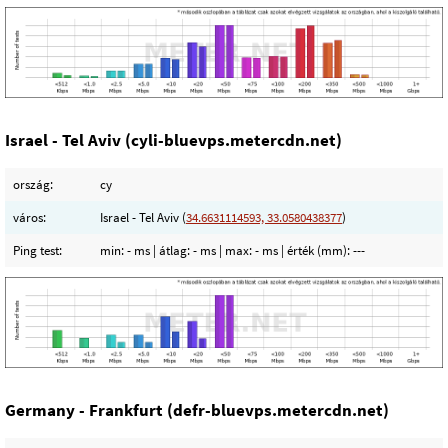
Israel - Tel Aviv (cyli-bluevps.metercdn.net)
ország:
cy
város:
Israel - Tel Aviv (
34.6631114593, 33.0580438377
)
Ping test:
min:
- ms
| átlag:
- ms
| max:
- ms
| érték (mm):
---
Germany - Frankfurt (defr-bluevps.metercdn.net)