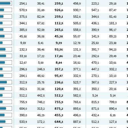
254
38
259
456
223
29
,1
,41
,1
,9
,2
,18
570
31
926
930
547
87
,9
,69
,6
,7
,1
,47
375
82
259
552
344
81
,5
,04
,1
,6
,5
,43
344
67
112
505
436
181
,1
,62
,9
,0
,1
,3
385
92
265
558
390
96
,0
,59
,6
,0
,9
,17
45
36
45
55
141
89
,58
,08
,58
,07
,9
,23
9
6
9
12
25
23
,59
,41
,59
,78
,53
,38
132
36
93
131
391
94
,3
,46
,56
,3
,7
,23
33
17
17
23
292
29
,18
,22
,86
,48
,6
,49
12
5
8
16
470
10
,67
,00
,84
,52
,1
,61
296
246
357
377
447
332
,5
,3
,2
,1
,2
,2
284
46
95
332
270
10
,1
,62
,47
,9
,1
,13
312
25
236
523
367
227
,9
,75
,6
,7
,5
,9
302
31
120
391
350
20
,5
,68
,4
,2
,2
,16
512
442
512
582
5
5
,2
,5
,2
,0
,24
,14
755
746
755
765
815
799
,9
,2
,9
,6
,3
,0
604
313
875
893
871
890
,0
,2
,2
,6
,5
,4
390
46
455
496
432
6
,0
,29
,3
,0
,4
,35
533
172
644
887
512
127
,9
,2
,3
,8
,3
,8