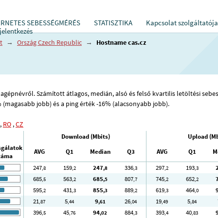
ERNETES SEBESSÉGMÉRÉS
STATISZTIKA
Kapcsolat szolgáltatója
jelentkezés
t
→
Ország Czech Republic
→
Hostname cas.cz
gépnévről. Számított átlagos, medián, alsó és felső kvartilis letöltési sebess
% (magasabb jobb) és a ping érték -16% (alacsonyabb jobb).
,
RO
,
CZ
Download (Mbits)
Upload (Mb
sgálatok
AVG
Q1
Median
Q3
AVG
Q1
M
záma
247
159
247
336
297
193
,8
,2
,8
,3
,2
,3
685
563
685
807
745
652
,5
,2
,5
,7
,2
,2
595
431
855
889
619
464
,2
,3
,3
,2
,3
,0
21
5
9
26
19
5
,87
,44
,61
,04
,49
,84
396
45
94
884
393
40
,5
,76
,02
,3
,4
,83