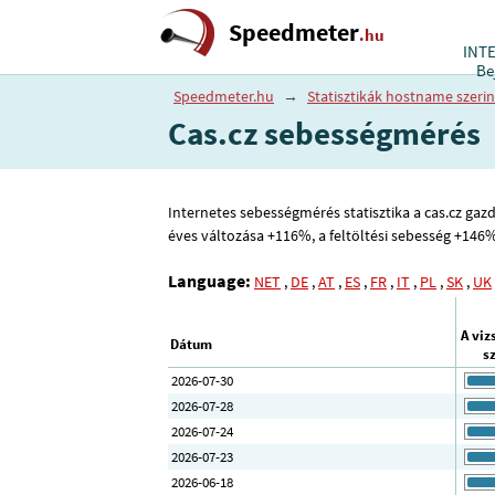
Speedmeter
.hu
INT
Be
Speedmeter.hu
→
Statisztikák hostname szerin
Cas.cz sebességmérés
Internetes sebességmérés statisztika a cas.cz gazda
éves változása +116%, a feltöltési sebesség +146
Language:
NET
,
DE
,
AT
,
ES
,
FR
,
IT
,
PL
,
SK
,
UK
A viz
Dátum
s
2026-07-30
2026-07-28
2026-07-24
2026-07-23
2026-06-18