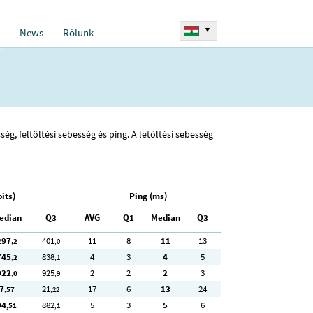
▾
News
Rólunk
ég, feltöltési sebesség és ping. A letöltési sebesség
its)
Ping (ms)
edian
Q3
AVG
Q1
Median
Q3
297
401
11
8
11
13
,2
,0
745
838
4
3
4
5
,2
,1
922
925
2
2
2
3
,0
,9
7
21
17
6
13
24
,57
,22
94
882
5
3
5
6
,51
,1