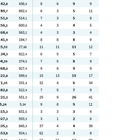
142
436
8
6
9
9
,8
,4
789
892
6
3
5
11
,7
,0
251
514
7
3
5
8
,0
,1
256
600
4
3
4
5
,1
,8
268
563
4
3
3
4
,4
,2
141
194
8
8
8
9
,9
,7
25
27
11
11
11
12
,53
,68
134
822
6
5
5
7
,3
,4
94
374
7
5
8
9
,39
,5
468
927
9
8
9
9
,0
,4
521
599
15
13
15
17
,8
,6
71
331
32
4
6
34
,35
,4
382
522
7
5
7
9
,8
,4
221
551
25
9
26
41
,3
,3
5
5
9
8
9
11
,24
,34
815
831
3
3
3
4
,3
,5
927
933
3
1
2
6
,3
,3
435
845
37
4
4
39
,1
,3
553
924
62
2
3
8
,8
,1