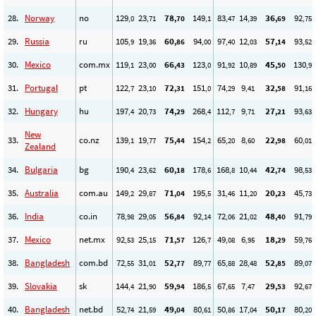
28.
Norway
no
129
23
78
149
83
14
36
92
,0
,71
,70
,1
,47
,39
,69
,75
29.
Russia
ru
105
19
60
94
97
12
57
93
,9
,36
,86
,00
,40
,03
,14
,52
30.
Mexico
com.mx
119
23
66
123
91
10
45
130
,1
,00
,43
,0
,92
,89
,50
,9
31.
Portugal
pt
122
23
72
151
74
9
32
91
,7
,10
,31
,0
,29
,41
,58
,16
32.
Hungary
hu
197
20
74
268
112
9
27
93
,4
,73
,29
,4
,7
,71
,21
,63
New
33.
co.nz
139
19
75
154
65
8
22
60
,1
,77
,44
,2
,20
,60
,98
,01
Zealand
34.
Bulgaria
bg
190
23
60
178
168
10
42
98
,4
,62
,18
,6
,8
,44
,74
,53
35.
Australia
com.au
149
29
71
195
31
11
20
45
,2
,87
,04
,5
,46
,20
,23
,73
36.
India
co.in
78
29
56
92
72
21
48
91
,98
,05
,84
,14
,06
,02
,40
,79
37.
Mexico
net.mx
92
25
71
126
49
6
18
59
,53
,15
,57
,7
,08
,95
,29
,76
38.
Bangladesh
com.bd
72
31
52
89
65
28
52
89
,55
,01
,77
,77
,88
,48
,85
,07
39.
Slovakia
sk
144
21
59
186
67
7
29
92
,4
,90
,94
,5
,65
,47
,53
,67
40.
Bangladesh
net.bd
52
21
49
80
50
17
50
80
,74
,59
,04
,61
,86
,04
,17
,20