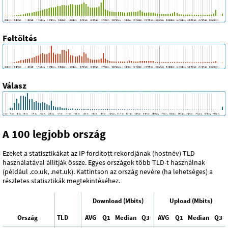
Feltöltés
Válasz
A 100 legjobb ország
Ezeket a statisztikákat az IP fordított rekordjának (hostnév) TLD
használatával állítják össze. Egyes országok több TLD-t használnak
(például .co.uk, .net.uk). Kattintson az ország nevére (ha lehetséges) a
részletes statisztikák megtekintéséhez.
Download (Mbits)
Upload (Mbits)
Ország
TLD
AVG
Q1
Median
Q3
AVG
Q1
Median
Q3