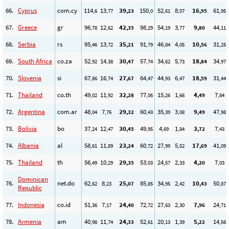
66.
Cyprus
com.cy
114
13
39
150
52
8
16
61
,6
,77
,23
,0
,61
,07
,95
,95
67.
Greece
gr
96
12
42
98
54
3
9
44
,78
,62
,35
,29
,19
,77
,80
,11
68.
Serbia
rs
95
13
35
91
46
4
10
31
,46
,72
,21
,79
,84
,05
,56
,25
69.
South Africa
co.za
52
14
30
57
34
5
18
34
,92
,38
,47
,74
,62
,73
,84
,97
70.
Slovenia
si
67
16
27
64
44
6
18
31
,86
,74
,67
,47
,93
,47
,59
,44
71.
Thailand
co.th
49
11
32
77
15
1
4
7
,02
,92
,28
,06
,26
,66
,49
,84
72.
Argentina
com.ar
48
7
29
60
35
3
9
47
,04
,76
,32
,43
,39
,08
,49
,98
73.
Bolivia
bo
37
12
30
49
4
1
3
7
,24
,47
,45
,95
,69
,84
,72
,43
74.
Albania
al
58
11
23
60
27
5
17
41
,61
,89
,24
,72
,99
,52
,69
,09
75.
Thailand
th
56
10
29
53
24
2
4
7
,49
,29
,35
,03
,57
,33
,20
,03
Dominican
76.
net.do
62
8
25
85
34
2
10
50
,62
,23
,07
,85
,95
,42
,43
,87
Republic
77.
Indonesia
co.id
51
7
24
72
27
2
7
24
,36
,17
,40
,72
,63
,30
,96
,71
78.
Armenia
am
40
11
24
52
20
1
5
14
,98
,74
,33
,61
,13
,39
,22
,56