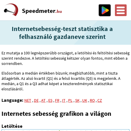
Speedmeter
.hu
Internetsebesség-teszt statisztika a
felhasználó gazdaneve szerint
Ez mutatja a 100 legnépszerűbb országot, a letöltési és feltöltési sebesség
szerint rendezve. A letöltési sebesség kétszer olyan fontos, mint ebben a
sorrendben.
Elsősorban a medián értékben bízunk; megbízhatóbb, mint a tiszta
átlagérték. Az alsó kvartil (Q1) és a felső kvartilis (Q3) is megjelenik. A
medián, a Q1 és a Q3 adhat képet a teszteredmények statisztikai
eloszlásáról.
Language:
NET
,
DE
,
AT
,
ES
,
FR
,
IT
,
PL
,
SK
,
UK
,
RO
,
CZ
Internetes sebesség grafikon a világon
Letöltése