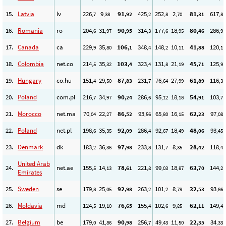
15.
Latvia
lv
226
9
91
425
252
2
81
617
,7
,38
,92
,2
,8
,70
,31
,8
16.
Romania
ro
204
31
90
314
177
18
80
286
,6
,97
,95
,3
,6
,95
,46
,9
17.
Canada
ca
229
35
106
348
148
10
41
120
,9
,80
,1
,4
,2
,11
,88
,1
18.
Colombia
net.co
214
35
103
323
131
21
45
125
,5
,32
,4
,4
,8
,19
,71
,9
19.
Hungary
co.hu
151
29
87
231
76
27
61
116
,4
,50
,83
,7
,64
,99
,89
,3
20.
Poland
com.pl
216
34
90
286
95
18
54
103
,7
,97
,24
,6
,12
,18
,91
,7
21.
Morocco
net.ma
70
22
86
93
65
16
62
97
,04
,27
,52
,56
,80
,15
,23
,08
22.
Poland
net.pl
198
35
92
286
92
18
48
93
,6
,35
,09
,4
,67
,49
,06
,45
23.
Denmark
dk
183
36
97
233
131
8
28
118
,2
,36
,98
,8
,7
,35
,42
,4
United Arab
24.
net.ae
155
14
78
221
99
18
63
144
,5
,13
,61
,8
,03
,87
,70
,2
Emirates
25.
Sweden
se
179
25
92
263
101
8
32
93
,8
,05
,98
,2
,2
,79
,53
,86
26.
Moldavia
md
124
19
76
155
102
9
62
149
,5
,10
,65
,4
,6
,85
,11
,4
27.
Belgium
be
179
41
90
256
49
11
22
34
,0
,86
,98
,7
,43
,50
,35
,33