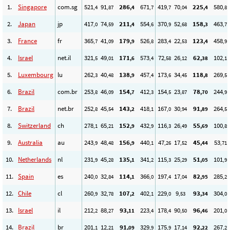
1.
Singapore
com.sg
521
91
286
671
419
70
225
580
,4
,87
,4
,7
,7
,04
,4
,8
2.
Japan
jp
417
74
211
554
370
52
158
463
,0
,59
,4
,6
,9
,68
,3
,7
3.
France
fr
365
41
179
526
283
22
123
458
,7
,09
,9
,8
,4
,53
,4
,9
4.
Israel
net.il
321
49
171
573
72
26
62
102
,5
,01
,6
,4
,58
,12
,38
,1
5.
Luxembourg
lu
262
40
138
457
173
34
118
269
,3
,48
,9
,4
,6
,45
,8
,5
6.
Brazil
com.br
253
46
154
412
154
23
78
244
,8
,09
,7
,3
,5
,87
,70
,9
7.
Brazil
net.br
252
45
143
418
167
30
91
264
,8
,54
,2
,1
,0
,94
,89
,5
8.
Switzerland
ch
278
65
152
432
116
26
55
100
,1
,21
,9
,9
,3
,49
,69
,8
9.
Australia
au
243
48
156
440
47
17
45
53
,9
,48
,9
,1
,26
,52
,44
,71
10.
Netherlands
nl
231
45
135
341
115
25
51
101
,9
,28
,1
,2
,3
,29
,05
,9
11.
Spain
es
240
32
114
366
197
17
82
285
,0
,84
,1
,0
,4
,04
,95
,2
12.
Chile
cl
260
32
107
402
229
9
93
304
,9
,78
,2
,1
,0
,53
,34
,0
13.
Israel
il
212
88
93
223
178
90
96
201
,2
,27
,11
,4
,4
,50
,46
,0
14.
Brazil
br
201
12
91
329
175
17
92
267
,1
,21
,09
,9
,9
,14
,22
,2