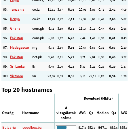
,12
,42
,45
,20
,47
,77
,52
,02
93.
Tanzania
co.tz
11
3
8
20
3
0
1
4
,61
,67
,05
,05
,89
,71
,42
,09
94.
Kenya
co.ke
13
3
7
17
5
0
2
5
,43
,22
,11
,37
,63
,48
,66
,82
95.
Ghana
com.gh
8
3
6
11
2
0
0
2
,72
,59
,88
,14
,12
,47
,65
,66
96.
Pakistan
com.pk
5
1
6
7
1
0
0
0
,70
,62
,20
,44
,42
,37
,41
,49
97.
Madagascar
mg
9
2
5
10
6
0
0
2
,78
,94
,91
,64
,59
,31
,86
,20
98.
Pakistan
net.pk
9
3
5
8
2
0
0
3
,40
,61
,77
,71
,04
,36
,46
,72
99.
Sri Lanka
lk
9
2
4
5
3
0
0
1
,49
,20
,25
,37
,22
,25
,29
,37
100.
Vietnam
vn
23
0
0
6
22
0
0
1
,56
,93
,95
,16
,11
,87
,94
,20
Top 20 hostnames
Download (Mbits)
A
Ország
Hostname
vizsgálatok
AVG
Q1
Median
Q3
AVG
száma
Bulgaria
cooolbox.bg
817
852
867
882
885
,8
,5
,1
,6
,6