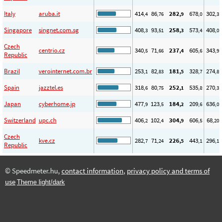
Italy
aruba.it
414
86
282
678
302
,4
,76
,9
,0
,3
Singapore
singnet.com.sg
408
93
258
573
408
,3
,51
,3
,4
,0
Czech
centrio.cz
340
71
237
605
343
,5
,66
,4
,6
,9
Republic
Brazil
verointernet.com.br
253
82
181
328
274
,1
,83
,5
,7
,8
Spain
jazztel.es
318
80
252
535
270
,6
,75
,1
,8
,3
Japan
cyberhome.jp
477
123
184
209
636
,9
,5
,2
,6
,0
Switzerland
upc.ch
406
102
304
606
68
,2
,4
,9
,5
,20
Czech
kve.cz
282
71
226
443
296
,7
,24
,5
,1
,1
Republic
© Speedmeter.hu,
contact information
,
privacy policy and terms of
use
Theme light/dark