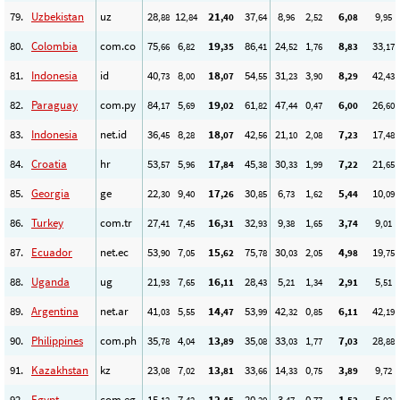
79.
Uzbekistan
uz
28
12
21
37
8
2
6
9
,88
,84
,40
,64
,96
,52
,08
,95
80.
Colombia
com.co
75
6
19
86
24
1
8
33
,66
,82
,35
,41
,52
,76
,83
,17
81.
Indonesia
id
40
8
18
54
31
3
8
42
,73
,00
,07
,55
,23
,90
,29
,43
82.
Paraguay
com.py
84
5
19
61
47
0
6
26
,17
,69
,02
,82
,44
,47
,00
,60
83.
Indonesia
net.id
36
8
18
42
21
2
7
17
,45
,28
,07
,56
,10
,08
,23
,48
84.
Croatia
hr
53
5
17
45
30
1
7
21
,57
,96
,84
,38
,33
,99
,22
,65
85.
Georgia
ge
22
9
17
30
6
1
5
10
,30
,40
,26
,85
,73
,62
,44
,09
86.
Turkey
com.tr
27
7
16
32
9
1
3
9
,41
,45
,31
,93
,38
,65
,74
,01
87.
Ecuador
net.ec
53
7
15
75
30
2
4
19
,90
,05
,62
,78
,03
,05
,98
,75
88.
Uganda
ug
21
7
16
28
5
1
2
5
,93
,65
,11
,43
,21
,34
,91
,51
89.
Argentina
net.ar
41
5
14
53
42
0
6
42
,03
,55
,47
,99
,32
,85
,11
,19
90.
Philippines
com.ph
35
4
13
35
33
1
7
28
,78
,04
,89
,08
,03
,77
,03
,88
91.
Kazakhstan
kz
23
7
13
33
14
0
3
9
,08
,02
,81
,66
,33
,75
,89
,72
92.
Egypt
com.eg
15
7
12
20
3
0
1
5