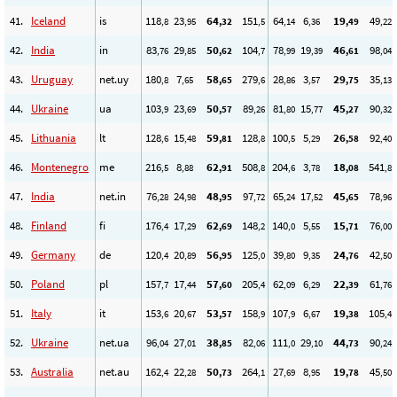
41.
Iceland
is
118
23
64
151
64
6
19
49
,8
,95
,32
,5
,14
,36
,49
,22
42.
India
in
83
29
50
104
78
19
46
98
,76
,85
,62
,7
,99
,39
,61
,04
43.
Uruguay
net.uy
180
7
58
279
28
3
29
35
,8
,65
,65
,6
,86
,57
,75
,13
44.
Ukraine
ua
103
23
50
89
81
15
45
90
,9
,69
,57
,26
,80
,77
,27
,32
45.
Lithuania
lt
128
15
59
128
100
5
26
92
,6
,48
,81
,8
,5
,29
,58
,40
46.
Montenegro
me
216
8
62
508
204
3
18
541
,5
,88
,91
,8
,6
,78
,08
,8
47.
India
net.in
76
24
48
97
65
17
45
78
,28
,98
,95
,72
,24
,52
,65
,96
48.
Finland
fi
176
17
62
148
140
5
15
76
,4
,29
,69
,2
,0
,55
,71
,00
49.
Germany
de
120
20
56
125
39
9
24
42
,4
,89
,95
,0
,80
,35
,76
,50
50.
Poland
pl
157
17
57
205
62
6
22
61
,7
,44
,60
,4
,09
,29
,39
,76
51.
Italy
it
153
20
53
158
107
6
19
105
,6
,67
,57
,9
,9
,67
,38
,4
52.
Ukraine
net.ua
96
27
38
82
111
29
44
90
,04
,01
,85
,06
,0
,10
,73
,24
53.
Australia
net.au
162
22
50
264
27
8
19
45
,4
,28
,73
,1
,69
,95
,78
,50