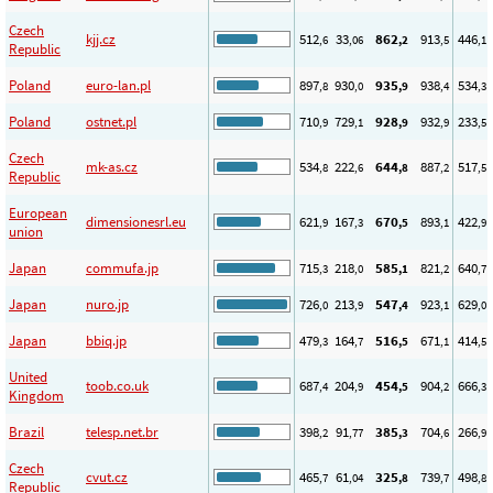
Czech
kjj.cz
512
33
862
913
446
,6
,06
,2
,5
,1
Republic
Poland
euro-lan.pl
897
930
935
938
534
,8
,0
,9
,4
,3
Poland
ostnet.pl
710
729
928
932
233
,9
,1
,9
,9
,5
Czech
mk-as.cz
534
222
644
887
517
,8
,6
,8
,2
,5
Republic
European
dimensionesrl.eu
621
167
670
893
422
,9
,3
,5
,1
,9
union
Japan
commufa.jp
715
218
585
821
640
,3
,0
,1
,2
,7
Japan
nuro.jp
726
213
547
923
629
,0
,9
,4
,1
,0
Japan
bbiq.jp
479
164
516
671
414
,3
,7
,5
,1
,5
United
toob.co.uk
687
204
454
904
666
,4
,9
,5
,2
,3
Kingdom
Brazil
telesp.net.br
398
91
385
704
266
,2
,77
,3
,6
,9
Czech
cvut.cz
465
61
325
739
498
,7
,04
,8
,7
,8
Republic