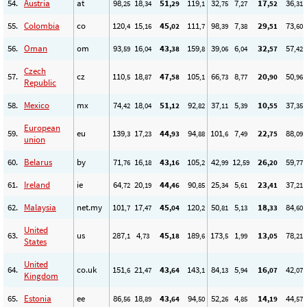
54.
Austria
at
98
18
51
119
32
7
17
36
,25
,34
,29
,1
,75
,27
,52
,31
55.
Colombia
co
120
15
45
111
98
7
29
73
,4
,16
,02
,7
,39
,38
,51
,60
56.
Oman
om
93
16
43
159
39
6
32
57
,59
,04
,38
,8
,06
,04
,57
,42
Czech
57.
cz
110
18
47
105
66
8
20
50
,5
,87
,58
,1
,73
,77
,90
,96
Republic
58.
Mexico
mx
74
18
51
92
37
5
10
37
,42
,04
,12
,82
,11
,39
,55
,35
European
59.
eu
139
17
44
94
101
7
22
88
,3
,23
,93
,88
,6
,49
,75
,09
union
60.
Belarus
by
71
16
43
105
42
12
26
59
,76
,18
,16
,2
,99
,59
,20
,77
61.
Ireland
ie
64
20
44
90
25
5
23
37
,72
,19
,46
,85
,34
,61
,41
,21
62.
Malaysia
net.my
101
17
45
120
50
5
18
84
,7
,47
,04
,2
,81
,13
,33
,60
United
63.
us
287
4
45
189
173
1
13
78
,1
,73
,18
,6
,5
,99
,05
,21
States
United
64.
co.uk
151
21
43
143
84
5
16
42
,6
,47
,64
,1
,13
,94
,07
,07
Kingdom
65.
Estonia
ee
86
18
43
94
52
4
14
44
,56
,89
,64
,50
,26
,85
,19
,57