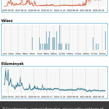
Válasz
Előzmények
© Speedmeter.hu,
contact information
,
privacy policy and terms of