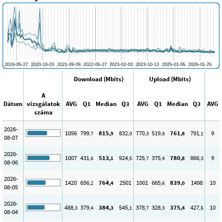
Download (Mbits)
Upload (Mbits)
A
Dátum
vizsgálatok
AVG
Q1
Median
Q3
AVG
Q1
Median
Q3
AVG
száma
2026-
1056
799
815
832
770
519
761
791
9
,7
,9
,0
,3
,8
,8
,1
08-07
2026-
1007
431
513
924
725
375
780
866
9
,6
,1
,5
,7
,4
,8
,3
08-06
2026-
1420
656
764
2501
1001
665
839
1498
10
,2
,4
,6
,0
08-05
2026-
488
379
384
545
378
328
375
427
10
,3
,4
,3
,1
,7
,3
,4
,5
08-04