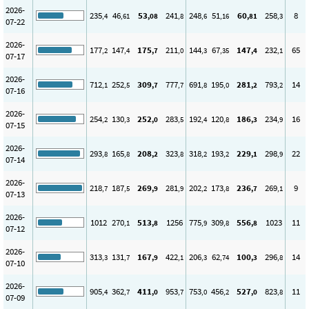
2026-
235
46
53
241
248
51
60
258
8
,4
,61
,08
,8
,6
,16
,81
,3
07-22
2026-
177
147
175
211
144
67
147
232
65
,2
,4
,7
,0
,3
,35
,4
,1
07-17
2026-
712
252
309
777
691
195
281
793
14
,1
,5
,7
,7
,8
,0
,2
,2
07-16
2026-
254
130
252
283
192
120
186
234
16
,2
,3
,0
,5
,4
,8
,3
,9
07-15
2026-
293
165
208
323
318
193
229
298
22
,8
,8
,2
,8
,2
,2
,1
,9
07-14
2026-
218
187
269
281
202
173
236
269
9
,7
,5
,9
,9
,2
,8
,7
,1
07-13
2026-
1012
270
513
1256
775
309
556
1023
11
,1
,8
,9
,8
,8
07-12
2026-
313
131
167
422
206
62
100
296
14
,3
,7
,9
,1
,3
,74
,3
,8
07-10
2026-
905
362
411
953
753
456
527
823
11
,4
,7
,0
,7
,0
,2
,0
,8
07-09