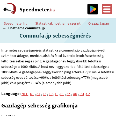
Speedmeter
.hu
Speedmeter.hu
→
Statisztikák hostname szerint
→
Ország Japan
→
Hostname commufa.jp
Commufa.jp sebességmérés
Internetes sebességmérés statisztika a commufa.jp gazdagépnévről.
Számított átlagos, medián, alsó és felső kvartilis letöltési sebesség,
feltöltési sebesség és ping. A gazdagépnév leggyakoribb letöltési
sebessége a 1000 Mbits. A host név leggyakoribb feltöltési sebessége a
1000 Mbits. A gazdagépnév leggyakoribb ping értéke a 7
,00
ms. A letöltési
sebesség éves változása +90%, a feltöltési sebesség +77% (magasabb
jobb) és a ping érték -14% (alacsonyabb jobb).
Language:
NET
,
DE
,
AT
,
ES
,
FR
,
IT
,
PL
,
SK
,
UK
,
RO
,
CZ
Gazdagép sebesség grafikonja