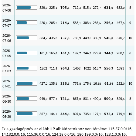
2026-
529
225
705
712
515
272
631
632
8
,0
,1
,3
,3
,5
,7
,9
,0
07-08
2026-
420
205
214
533
383
236
256
467
9
,6
,2
,7
,1
,9
,5
,3
,5
07-07
2026-
584
435
737
785
449
339
546
570
10
,7
,0
,3
,9
,6
,9
,8
,7
07-06
2026-
181
165
181
197
244
229
244
260
8
,6
,6
,6
,7
,9
,6
,9
,1
07-05
2026-
1202
711
764
1458
1022
515
556
1393
9
,9
,1
,7
,7
07-03
2026-
427
135
336
776
175
16
61
252
10
,2
,5
,6
,8
,6
,38
,74
,0
07-01
2026-
949
577
731
867
831
490
500
829
8
,9
,4
,6
,0
,7
,3
,3
,5
06-30
2026-
857
144
444
807
735
127
573
779
10
,6
,7
,3
,6
,0
,1
,4
,9
06-29
Ez a gazdagépnév az alábbi IP alhálózatokhoz van társítva: 115.37.0.0/16,
14.132.0.0/16, 115.36.0.0/16, 124.18.0.0/16, 180.199.0.0/16, 123.1.0.0/16,