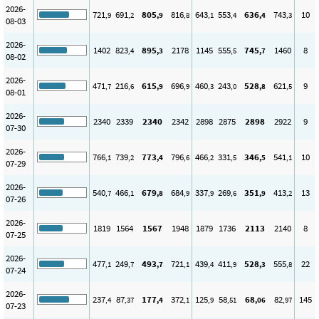
2026-
721
691
805
816
643
553
636
743
10
,9
,2
,9
,8
,1
,4
,4
,3
08-03
2026-
1402
823
895
2178
1145
555
745
1460
8
,4
,3
,5
,7
08-02
2026-
471
216
615
696
460
243
528
621
9
,7
,6
,9
,9
,3
,0
,8
,5
08-01
2026-
2340
2339
2340
2342
2898
2875
2898
2922
9
07-30
2026-
766
739
773
796
466
331
346
541
10
,1
,2
,4
,6
,2
,5
,5
,1
07-29
2026-
540
466
679
684
337
269
351
413
13
,7
,1
,8
,9
,9
,6
,9
,2
07-26
2026-
1819
1564
1567
1948
1879
1736
2113
2140
8
07-25
2026-
477
249
493
721
439
411
528
555
22
,1
,7
,7
,1
,4
,9
,3
,8
07-24
2026-
237
87
177
372
125
58
68
82
145
,4
,37
,4
,1
,9
,51
,06
,97
07-23