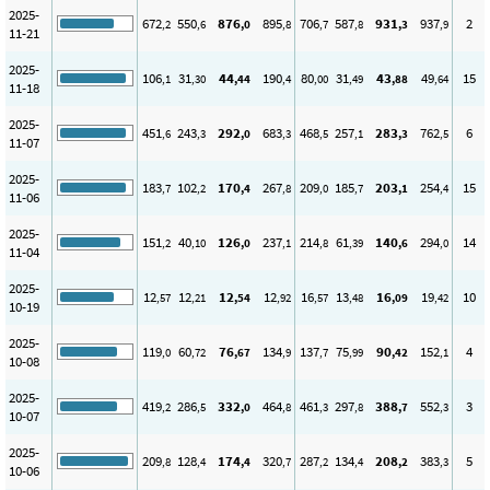
2025-
672
550
876
895
706
587
931
937
2
,2
,6
,0
,8
,7
,8
,3
,9
11-21
2025-
106
31
44
190
80
31
43
49
15
,1
,30
,44
,4
,00
,49
,88
,64
11-18
2025-
451
243
292
683
468
257
283
762
6
,6
,3
,0
,3
,5
,1
,3
,5
11-07
2025-
183
102
170
267
209
185
203
254
15
,7
,2
,4
,8
,0
,7
,1
,4
11-06
2025-
151
40
126
237
214
61
140
294
14
,2
,10
,0
,1
,8
,39
,6
,0
11-04
2025-
12
12
12
12
16
13
16
19
10
,57
,21
,54
,92
,57
,48
,09
,42
10-19
2025-
119
60
76
134
137
75
90
152
4
,0
,72
,67
,9
,7
,99
,42
,1
10-08
2025-
419
286
332
464
461
297
388
552
3
,2
,5
,0
,8
,3
,8
,7
,3
10-07
2025-
209
128
174
320
287
134
208
383
5
,8
,4
,4
,7
,2
,4
,2
,3
10-06