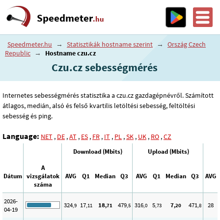
Speedmeter
.hu
Speedmeter.hu
→
Statisztikák hostname szerint
→
Ország Czech
Republic
→
Hostname czu.cz
Czu.cz sebességmérés
Internetes sebességmérés statisztika a czu.cz gazdagépnévről. Számított
átlagos, medián, alsó és felső kvartilis letöltési sebesség, feltöltési
sebesség és ping.
Language:
NET
,
DE
,
AT
,
ES
,
FR
,
IT
,
PL
,
SK
,
UK
,
RO
,
CZ
Download (Mbits)
Upload (Mbits)
A
Dátum
vizsgálatok
AVG
Q1
Median
Q3
AVG
Q1
Median
Q3
AVG
száma
2026-
324
17
18
479
316
5
7
471
28
,9
,11
,71
,5
,0
,73
,20
,8
04-19