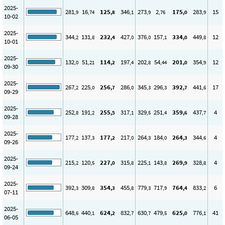
2025-
281
16
125
346
273
2
175
283
15
,9
,74
,8
,1
,9
,76
,0
,9
10-02
2025-
344
131
232
427
376
157
334
449
12
,2
,8
,4
,0
,0
,1
,0
,8
10-01
2025-
132
51
114
197
202
54
201
354
12
,0
,21
,2
,4
,8
,44
,0
,9
09-30
2025-
267
225
256
286
345
296
392
441
17
,2
,0
,7
,0
,3
,3
,7
,6
09-29
2025-
252
191
255
317
329
251
359
437
4
,8
,2
,5
,1
,5
,4
,6
,7
09-28
2025-
177
137
177
217
264
184
264
344
4
,2
,3
,2
,0
,3
,0
,3
,6
09-26
2025-
215
120
227
315
225
143
269
328
4
,2
,5
,0
,8
,1
,8
,9
,8
09-24
2025-
392
309
354
455
779
717
764
833
6
,3
,8
,3
,8
,3
,9
,4
,2
07-11
2025-
648
440
624
832
630
479
625
776
41
,6
,1
,2
,7
,7
,5
,0
,1
06-05